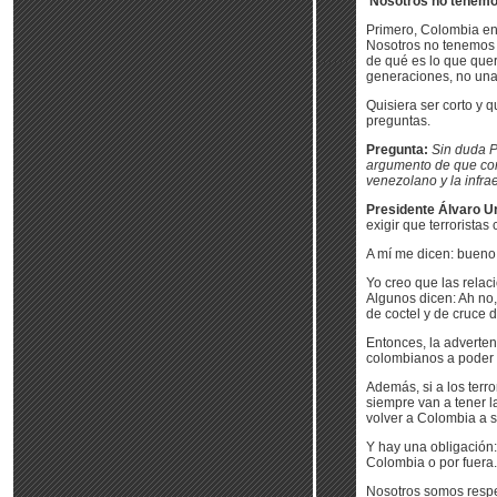
‘Nosotros no tenemos
Primero, Colombia enf
Nosotros no tenemos t
de qué es lo que que
generaciones, no una
Quisiera ser corto y 
preguntas.
Pregunta:
Sin duda P
argumento de que con
venezolano y la infrae
Presidente Álvaro Ur
exigir que terroristas
A mí me dicen: bueno,
Yo creo que las relac
Algunos dicen: Ah no
de coctel y de cruce 
Entonces, la adverten
colombianos a poder vi
Además, si a los terr
siempre van a tener 
volver a Colombia a s
Y hay una obligación:
Colombia o por fuera.
Nosotros somos respe