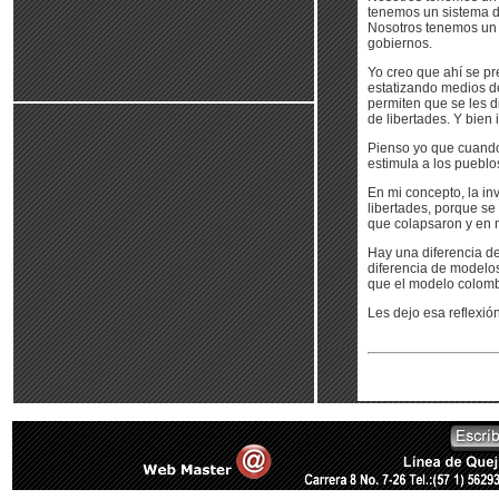
tenemos un sistema d
Nosotros tenemos un 
gobiernos.
Yo creo que ahí se pr
estatizando medios de
permiten que se les 
de libertades. Y bien 
Pienso yo que cuando 
estimula a los pueblos
En mi concepto, la inv
libertades, porque se
que colapsaron y en m
Hay una diferencia de
diferencia de modelo
que el modelo colomb
Les dejo esa reflexió