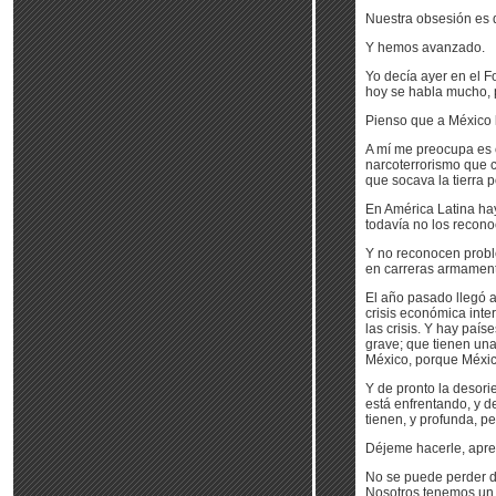
Nuestra obsesión es q
Y hemos avanzado.
Yo decía ayer en el 
hoy se habla mucho, p
Pienso que a México l
A mí me preocupa es 
narcoterrorismo que c
que socava la tierra 
En América Latina hay
todavía no los recono
Y no reconocen proble
en carreras armament
El año pasado llegó a
crisis económica inte
las crisis. Y hay paí
grave; que tienen una
México, porque México
Y de pronto la desori
está enfrentando, y 
tienen, y profunda, p
Déjeme hacerle, aprec
No se puede perder de
Nosotros tenemos un s