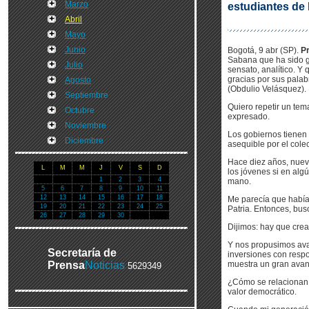
Marzo
estudiantes de
Abril
Mayo
Junio
Bogotá, 9 abr (SP).
Pr
Sabana que ha sido g
Julio
sensato, analítico. Y
gracias por sus pala
Agosto
(Obdulio Velásquez).
Septiembre
Quiero repetir un te
Octubre
expresado.
Noviembre
Los gobiernos tienen 
Diciembre
asequible por el colec
Hace diez años, nuev
L
M
M
J
V
S
D
los jóvenes si en alg
1
2
3
4
mano.
5
6
7
8
9
10
11
12
13
14
15
16
17
18
Me parecía que había 
19
20
21
22
23
24
25
Patria. Entonces, bus
26
27
28
29
30
Dijimos: hay que crea
Y nos propusimos avan
Secretaría de
inversiones con respon
Prensa
Noticias
muestra un gran avanc
5629349
¿Cómo se relacionan e
valor democrático.