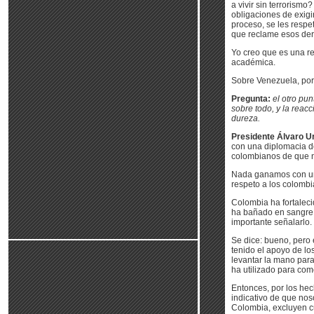
a vivir sin terrorism
obligaciones de exigi
proceso, se les resp
que reclame esos de
Yo creo que es una r
académica.
Sobre Venezuela, por
Pregunta:
el otro pu
sobre todo, y la reac
dureza.
Presidente Álvaro Ur
con una diplomacia de
colombianos de que no
Nada ganamos con una 
respeto a los colombi
Colombia ha fortalec
ha bañado en sangre 
importante señalarlo.
Se dice: bueno, pero
tenido el apoyo de lo
levantar la mano par
ha utilizado para com
Entonces, por los he
indicativo de que no
Colombia, excluyen cu