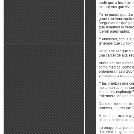
pedir que a los 4 mil
extranjeros que viven
Yo no puedo guardar 
gracia en Venezuela v
preguntamos qué pasó
que tenemos el derec
fueron asesinados.
Y entonces, con la au
tenemos que cumplir l
No puede ser que sin 
una cárcel de alta se
Ahora acusan a otros
como médico, como mé
enfermera hasta 2004
vinculados a una peq
Y las pruebas que co
me toman con mis com
celular, es espionaj
enfermera, en una br
Nosotros tenemos dere
proceso, la presunció
A mí me parece muy g
al cumplimiento de e
Le pregunto al puebl
diplomática, guiado p