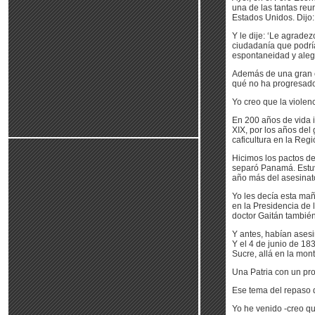
una de las tantas reu
Estados Unidos. Dijo:
Y le dije: ‘Le agrade
ciudadanía que podría
espontaneidad y alegr
Además de una gran c
qué no ha progresado
Yo creo que la viole
En 200 años de vida 
XIX, por los años del 
caficultura en la Regi
Hicimos los pactos de 
separó Panamá. Estuvi
año más del asesinato
Yo les decía esta ma
en la Presidencia de 
doctor Gaitán también
Y antes, habían asesi
Y el 4 de junio de 183
Sucre, allá en la mon
Una Patria con un pr
Ese tema del repaso de
Yo he venido -creo q