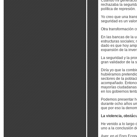
Cuando mi generación 
rechazaba la segurid
política de represión.
Yo creo que una trans
seguridad es un valor
Otra transformación cu
En las bancas de la 
estructuras sociales;
dado es que hoy ampl
expansión de la invers
La seguridad y la prom
gran validador de la 
Diría yo que la combi
hubiéramos pretendido
sectores de la pobla
acompañado. Entonces
mayorías ciudadanas 
en los gobiernos tent
Podemos presentar h
durante ocho años una
que por eso la denom
La violencia, obstác
He venido a lo largo 
uno a la conclusión d
Ayer, en el Foro Eco