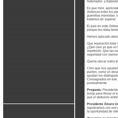
historiador- y tratand
Es que mire, aprecia
violencia entre los p
guerrillas marxistas; 
tratamos de superar.
El país en este Gobie
porque les daba temor
Hemos aplicado alred
Que reparación total 
¿Qué creo yo que es 
repetición. Que las 
seguridad con valore
Quería ubicar estos 
Creo que nos ayudaría
puntos, como un desag
ayudan los distingui
Consagrados en ese 
puntualmente.
Pregunta:
Presidente
tomar para frenar el e
que el deterioro entre
Presidente Álvaro Ur
siguiéramos con ese 
la oportunidad de ref