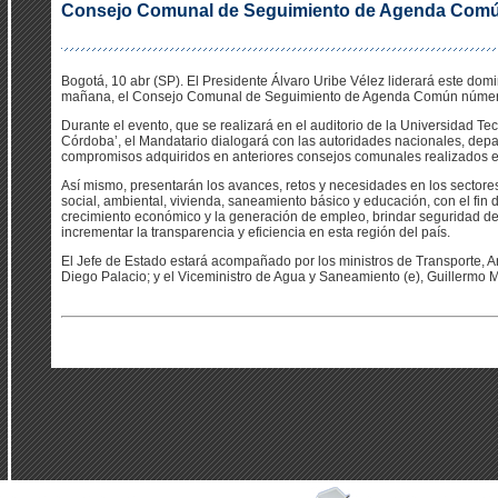
Consejo Comunal de Seguimiento de Agenda Comú
Bogotá, 10 abr (SP). El Presidente Álvaro Uribe Vélez liderará este doming
mañana, el Consejo Comunal de Seguimiento de Agenda Común númer
Durante el evento, que se realizará en el auditorio de la Universidad T
Córdoba’, el Mandatario dialogará con las autoridades nacionales, depa
compromisos adquiridos en anteriores consejos comunales realizados 
Así mismo, presentarán los avances, retos y necesidades en los sectores 
social, ambiental, vivienda, saneamiento básico y educación, con el fin d
crecimiento económico y la generación de empleo, brindar seguridad demo
incrementar la transparencia y eficiencia en esta región del país.
El Jefe de Estado estará acompañado por los ministros de Transporte, An
Diego Palacio; y el Viceministro de Agua y Saneamiento (e), Guillermo M