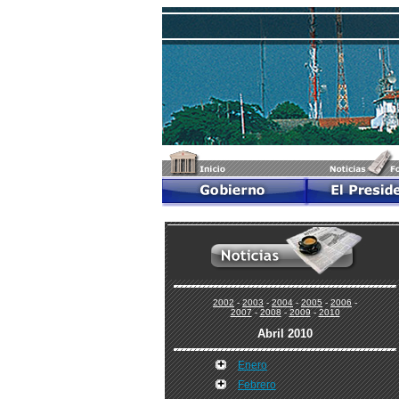
2002
-
2003
-
2004
-
2005
-
2006
-
2007
-
2008
-
2009
-
2010
Abril 2010
Enero
Febrero