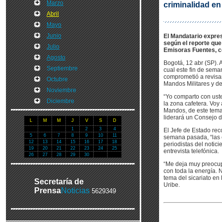
Marzo
criminalidad e
Abril
Mayo
Junio
El Mandatario expre
según el reporte que 
Julio
Emisoras Fuentes, co
Agosto
Bogotá, 12 abr (SP). 
Septiembre
cual este fin de sema
comprometió a revisar
Octubre
Mandos Militares y de
Noviembre
“Yo comparto con us
Diciembre
la zona cafetera. Voy
Mandos, de este tema
liderará un Consejo 
L
M
M
J
V
S
D
1
2
3
4
El Jefe de Estado rec
5
6
7
8
9
10
11
semana pasada, “las 
12
13
14
15
16
17
18
periodistas del notic
19
20
21
22
23
24
25
entrevista telefónica.
26
27
28
29
30
“Me deja muy preocup
con toda la energía.
tema del sicariato en
Secretaría de
Uribe.
Prensa
Noticias
5629349