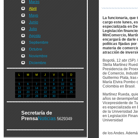
Marzo
Abril
Mayo
La funcionaria, que
Junio
cargo este lunes, e
especializada en D
Julio
Legislación financi
MinComercio, Martí
Agosto
encargará de darle c
Septiembre
políticas fijadas por
materia de comercio
Octubre
atracción de inversi
Noviembre
Bogotá, 12 abr (SP)
Diciembre
Stella Martínez Rued
Presidencia de Proexp
de Comercio, Industri
L
M
M
J
V
S
D
Guillermo Plata, tra
1
2
3
4
María Elvira Pombo
5
6
7
8
9
10
11
Colombia en Brasil.
12
13
14
15
16
17
18
19
20
21
22
23
24
25
Martínez Rueda, qui
26
27
28
29
30
años se desempeñab
Vicepresidente de Tu
es especializada en
de la Universidad Ja
Secretaría de
en Legislación Finan
Prensa
Noticias
5629349
Universidad
de los Andes. Además