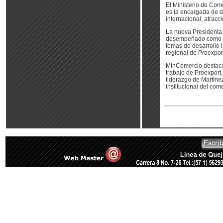
El Ministerio de Com
es la encargada de da
internacional, atracci
La nueva Presidenta 
desempeñado como Co
temas de desarrollo i
regional de Proexport
MinComercio destacó
trabajo de Proexport
liderazgo de Martíne
institucional del co