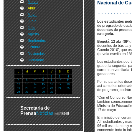
Marzo
Nacional de Cu
Abril
Mayo
Junio
Los estudiantes podrá
de pregrado de cualq
Julio
docentes de preescol
categoría.
Agosto
Septiembre
Bogotá, 12 abr (SP).
docentes de básica y 
Octubre
Cuento 2010’, que est
Noviembre
(novela escrita en 188
Diciembre
Los estudiantes podrán
grado; la segunda, pa
carrera universitaria,
L
M
M
J
V
S
D
ganadores.
1
2
3
4
5
6
7
8
9
10
11
Por su parte, los doc
12
13
14
15
16
17
18
así como los orientad
19
20
21
22
23
24
25
de programa, podrán p
26
27
28
29
30
"Con el Concurso Nac
también conoceremos e
Ministra de Educación
Secretaría de
17 de mayo.
Prensa
Noticias
5629349
El minisitio del cer
Allí estudiantes y ma
96 mil estudiantes y 
conocerán toda la inf