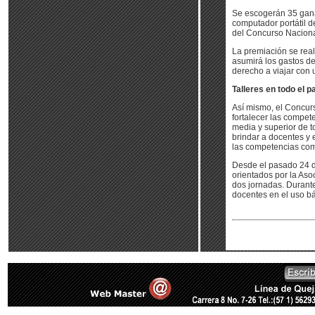
Se escogerán 35 gana
computador portátil de
del Concurso Naciona
La premiación se rea
asumirá los gastos de
derecho a viajar con
Talleres en todo el p
Así mismo, el Concurs
fortalecer las compet
media y superior de t
brindar a docentes y 
las competencias com
Desde el pasado 24 de
orientados por la Aso
dos jornadas. Durante 
docentes en el uso bá