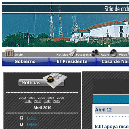
2002
-
2003
-
2004
-
2005
-
2006
-
2007
-
2008
-
2009
-
2010
Abril 2010
Abril 12
Enero
Febrero
Icbf apoya reco