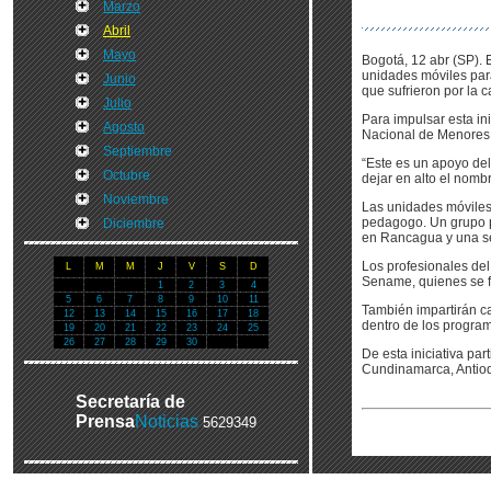
Marzo
Abril
Mayo
Bogotá, 12 abr (SP). E
unidades móviles para
Junio
que sufrieron por la c
Julio
Para impulsar esta in
Agosto
Nacional de Menores
Septiembre
“Este es un apoyo del
Octubre
dejar en alto el nomb
Noviembre
Las unidades móviles 
pedagogo. Un grupo pe
Diciembre
en Rancagua y una s
Los profesionales del
L
M
M
J
V
S
D
Sename, quienes se f
1
2
3
4
5
6
7
8
9
10
11
También impartirán ca
12
13
14
15
16
17
18
dentro de los progra
19
20
21
22
23
24
25
26
27
28
29
30
De esta iniciativa par
Cundinamarca, Antioqu
Secretaría de
Prensa
Noticias
5629349