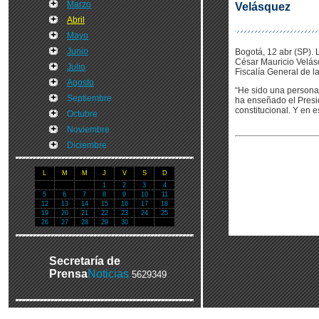
Marzo
Velásquez
Abril
Mayo
Junio
Bogotá, 12 abr (SP). 
César Mauricio Velásq
Julio
Fiscalía General de l
Agosto
“He sido una persona
Septiembre
ha enseñado el Presid
constitucional. Y en e
Octubre
Noviembre
Diciembre
L
M
M
J
V
S
D
1
2
3
4
5
6
7
8
9
10
11
12
13
14
15
16
17
18
19
20
21
22
23
24
25
26
27
28
29
30
Secretaría de
Prensa
Noticias
5629349