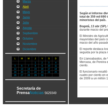
Marzo
Abril
Mayo
Según el informe div
total de 359 mil 690
Junio
minoristas del país.
Julio
Bogotá, 13 abr (SP).
Agosto
durante marzo del pr
Septiembre
El Ministro de Agricu
Octubre
mayoristas del país c
marzo del año pasad
Noviembre
El reporte destaca lo
Diciembre
seguida por la plaza 
En Llanoabastos, de V
L
M
M
J
V
S
D
Mercasa, de Pereira e
1
2
3
4
ciento.
5
6
7
8
9
10
11
12
13
14
15
16
17
18
El funcionario resalt
19
20
21
22
23
24
25
cuatro por ciento en
26
27
28
29
30
de 2009 a un millón 
Secretaría de
Prensa
Noticias
5629349