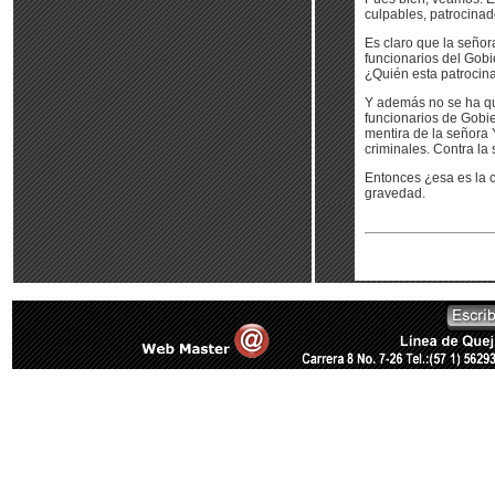
culpables, patrocinad
Es claro que la señor
funcionarios del Gobi
¿Quién esta patrocinan
Y además no se ha que
funcionarios de Gobi
mentira de la señora
criminales. Contra la
Entonces ¿esa es la 
gravedad.