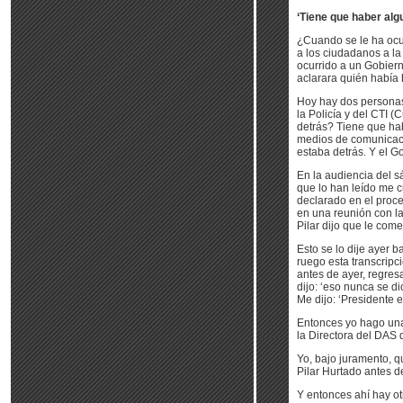
‘Tiene que haber alg
¿Cuando se le ha ocu
a los ciudadanos a la
ocurrido a un Gobier
aclarara quién había 
Hoy hay dos personas 
la Policía y del CTI
detrás? Tiene que hab
medios de comunicaci
estaba detrás. Y el G
En la audiencia del 
que lo han leído me c
declarado en el proce
en una reunión con la
Pilar dijo que le com
Esto se lo dije ayer b
ruego esta transcripci
antes de ayer, regres
dijo: ‘eso nunca se di
Me dijo: ‘Presidente e
Entonces yo hago una
la Directora del DAS d
Yo, bajo juramento, q
Pilar Hurtado antes d
Y entonces ahí hay ot