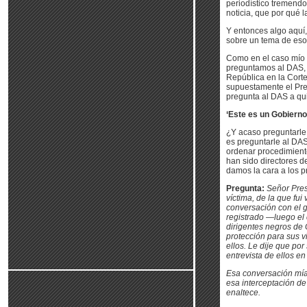
periodístico tremendo
noticia, que por qué 
Y entonces algo aquí
sobre un tema de esos
Como en el caso mío 
preguntamos al DAS, 
República en la Cort
supuestamente el Pres
pregunta al DAS a qu
‘Este es un Gobierno
¿Y acaso preguntarle
es preguntarle al DAS
ordenar procedimiento
han sido directores d
damos la cara a los p
Pregunta:
Señor Pres
víctima, de la que fu
conversación con el g
registrado —luego el 
dirigentes negros de 
protección para sus v
ellos. Le dije que p
entrevista de ellos en
Esa conversación mía 
esa interceptación d
enaltece.