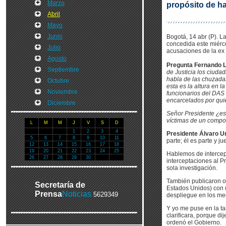
Marzo
propósito de ha
Abril
Mayo
Junio
Bogotá, 14 abr (P). L
concedida este miérco
Julio
acusaciones de la ex
Agosto
Pregunta Fernando 
Septiembre
de Justicia los ciud
habla de las chuzadas
Octubre
esta es la altura en 
Noviembre
funcionarios del DAS
encarcelados por qui
Diciembre
Señor Presidente ¿est
víctimas de un compo
L
M
M
J
V
S
D
1
2
3
4
Presidente Álvaro Ur
5
6
7
8
9
10
11
parte; él es parte y j
12
13
14
15
16
17
18
19
20
21
22
23
24
25
Hablemos de intercep
26
27
28
29
30
interceptaciones al 
sola investigación.
También publicaron ot
Secretaría de
Estados Unidos) con u
Prensa
Noticias
5629349
despliegue en los me
Y yo me puse en la tar
clarificara, porque di
ordenó el Gobierno.