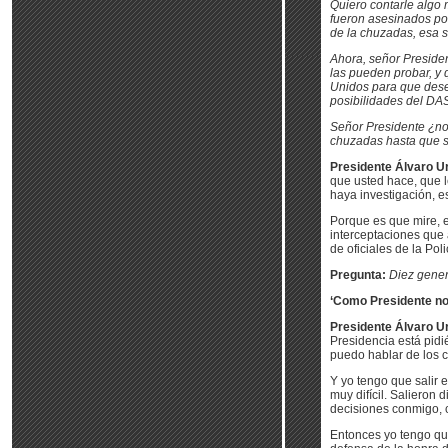
Quiero contarle algo 
fueron asesinados por
de la chuzadas, esa 
Ahora, señor Presiden
las pueden probar, y 
Unidos para que dese
posibilidades del DA
Señor Presidente ¿no 
chuzadas hasta que s
Presidente Álvaro Ur
que usted hace, que l
haya investigación, e
Porque es que mire, 
interceptaciones que 
de oficiales de la Poli
Pregunta:
Diez gene
‘Como Presidente no 
Presidente Álvaro Ur
Presidencia está pid
puedo hablar de los c
Y yo tengo que salir 
muy difícil. Salieron
decisiones conmigo, c
Entonces yo tengo que