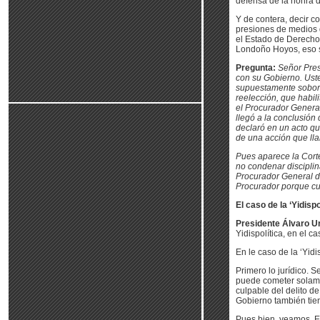
defensa de la honra d
Y de contera, decir c
presiones de medios d
el Estado de Derecho
Londoño Hoyos, eso si
Pregunta:
Señor Pres
con su Gobierno. Ust
supuestamente soborn
reelección, que habil
el Procurador General
llegó a la conclusión 
declaró en un acto q
de una acción que ll
Pues aparece la Corte
no condenar disciplin
Procurador General d
Procurador porque c
El caso de la ‘Yidispo
Presidente Álvaro Ur
Yidispolítica, en el 
En le caso de la ‘Yidis
Primero lo jurídico. 
puede cometer solame
culpable del delito d
Gobierno también tie
Pues bien, veamos. E