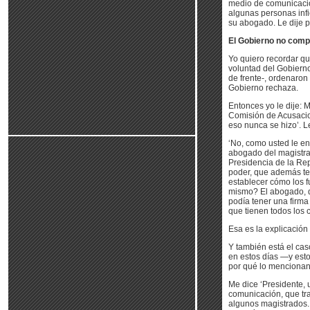
medio de comunicació
algunas personas infi
su abogado. Le dije 
El Gobierno no compa
Yo quiero recordar qu
voluntad del Gobiern
de frente-, ordenaron
Gobierno rechaza.
Entonces yo le dije: M
Comisión de Acusacion
eso nunca se hizo’. L
‘No, como usted le en
abogado del magistrad
Presidencia de la Rep
poder, que además te
establecer cómo los f
mismo? El abogado, de
podía tener una firma
que tienen todos los 
Esa es la explicación
Y también está el cas
en estos días —y esto
por qué lo mencionan
Me dice ‘Presidente,
comunicación, que tra
algunos magistrados. 