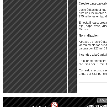
Crédito para capital 
Los créditos destinad
tuvo un crecimiento d
775 millones en igual
En esta línea sobresa
fríjol, papa, fresa, y
Ministro.
Normalización
A través de los crédi
vieron afectados sus 
cartera por 227 mil 1
Incentivo a la Capita
En el primer trimestre
recursos por 55 mil 
Con estos recursos s
anual del 53,8 por cie