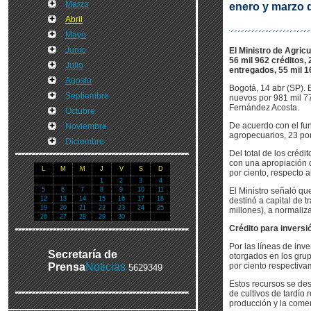
Marzo
enero y marzo 
Abril
Mayo
Junio
El Ministro de Agric
56 mil 962 créditos,
Julio
entregados, 55 mil 16
Agosto
Bogotá, 14 abr (SP). 
Septiembre
nuevos por 981 mil 77
Fernández Acosta.
Octubre
De acuerdo con el fun
Noviembre
agropecuarios, 23 por
Diciembre
Del total de los crédi
con una apropiación d
L
M
M
J
V
S
D
por ciento, respecto 
1
2
3
4
5
6
7
8
9
10
11
El Ministro señaló qu
12
13
14
15
16
17
18
destinó a capital de t
19
20
21
22
23
24
25
millones), a normaliz
26
27
28
29
30
Crédito para inversi
Por las líneas de inv
Secretaría de
otorgados en los grup
Prensa
Noticias
por ciento respectiva
5629349
Estos recursos se des
de cultivos de tardío
producción y la comer