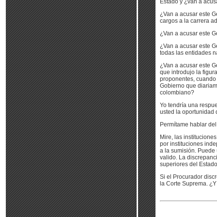
Estado y ¿van a acus
¿Van a acusar este G
cargos a la carrera a
¿Van a acusar este G
¿Van a acusar este G
todas las entidades n
¿Van a acusar este Go
que introdujo la figu
proponentes, cuando e
Gobierno que diariam
colombiano?
Yo tendría una respue
usted la oportunidad 
Permítame hablar del
Mire, las institucio
por instituciones ind
a la sumisión. Puede
valido. La discrepanc
superiores del Estado
Si el Procurador disc
la Corte Suprema. ¿Y