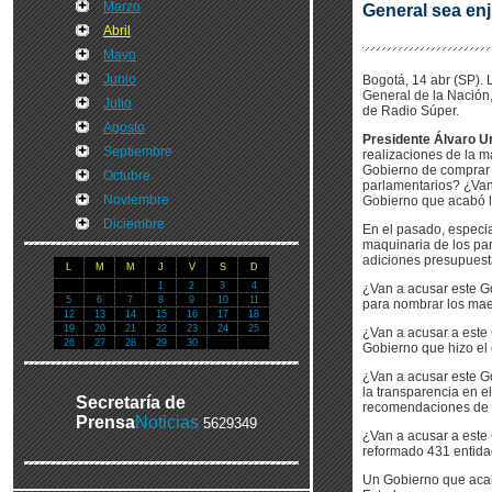
Marzo
General sea en
Abril
Mayo
Junio
Bogotá, 14 abr (SP). 
General de la Nación,
Julio
de Radio Súper.
Agosto
Presidente Álvaro Ur
Septiembre
realizaciones de la ma
Gobierno de comprar 
Octubre
parlamentarios? ¿Van
Noviembre
Gobierno que acabó 
Diciembre
En el pasado, especia
maquinaria de los par
adiciones presupuest
L
M
M
J
V
S
D
1
2
3
4
¿Van a acusar este G
5
6
7
8
9
10
11
para nombrar los mae
12
13
14
15
16
17
18
19
20
21
22
23
24
25
¿Van a acusar a este
26
27
28
29
30
Gobierno que hizo el
¿Van a acusar este G
la transparencia en e
Secretaría de
recomendaciones de pa
Prensa
Noticias
5629349
¿Van a acusar a este
reformado 431 entidad
Un Gobierno que acabó