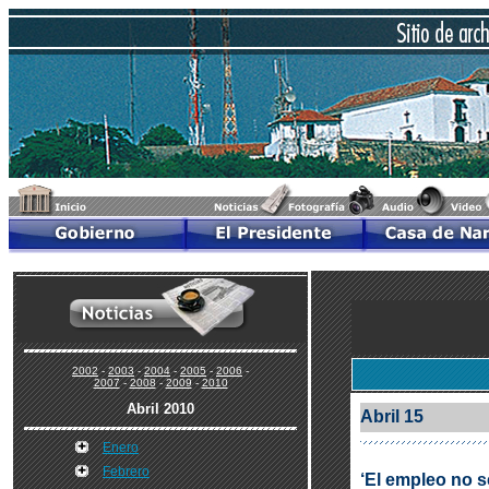
2002
-
2003
-
2004
-
2005
-
2006
-
2007
-
2008
-
2009
-
2010
Abril 2010
Abril 15
Enero
Febrero
‘El empleo no s