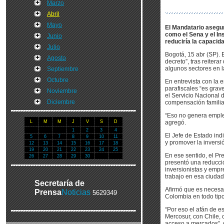
Marzo
Abril
Mayo
El Mandatario asegur
como el Sena y el In
Junio
reduciría la capacid
Julio
Bogotá, 15 abr (SP). 
Agosto
decreto”, tras reiter
algunos sectores en l
Septiembre
Octubre
En entrevista con la 
parafiscales “es grav
Noviembre
el Servicio Nacional d
Diciembre
compensación familia
“Eso no genera emple
L
M
M
J
V
S
D
agregó.
1
2
3
4
El Jefe de Estado ind
5
6
7
8
9
10
11
y promover la inversi
12
13
14
15
16
17
18
19
20
21
22
23
24
25
En ese sentido, el Pr
26
27
28
29
30
presentó una reducci
inversionistas y empr
trabajo en esa ciudad
Secretaría de
Afirmó que es necesar
Prensa
Noticias
5629349
Colombia en todo tip
“Por eso el afán de e
Mercosur, con Chile,
acceso a mercados”, d