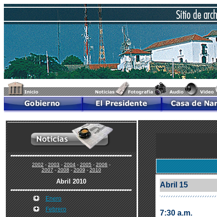
2002
-
2003
-
2004
-
2005
-
2006
-
2007
-
2008
-
2009
-
2010
Abril 2010
Abril 15
Enero
Febrero
7:30 a.m.