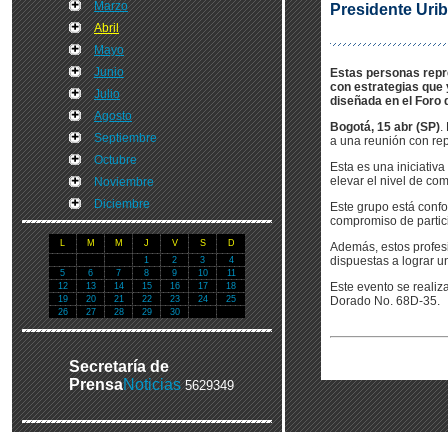
Marzo
Presidente Uri
Abril
Mayo
Junio
Estas personas repre
con estrategias que 
Julio
diseñada en el Foro
Agosto
Bogotá, 15 abr (SP)
.
Septiembre
a una reunión con re
Octubre
Esta es una iniciati
elevar el nivel de com
Noviembre
Diciembre
Este grupo está conf
compromiso de partic
L
M
M
J
V
S
D
Además, estos profes
dispuestas a lograr u
1
2
3
4
5
6
7
8
9
10
11
Este evento se realiz
12
13
14
15
16
17
18
19
20
21
22
23
24
25
Dorado No. 68D-35.
26
27
28
29
30
Secretaría de
Prensa
Noticias
5629349