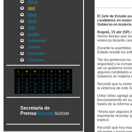
Marzo
Abril
Mayo
El Jefe de Estado as
candidatos en materi
Junio
Gobierno en materia 
Julio
Bogotá, 15 abr (SP).
Agosto
mismo tiempo que son 
violencia durante cas
Septiembre
Octubre
Durante la asamblea 
Estado resaltó los esf
Noviembre
“De los gobiernos no
Diciembre
seguridad y la corrup
ser un gobierno incorr
L
M
M
J
V
S
D
algunos candidatos en
Gobierno en materia d
1
2
3
4
5
6
7
8
9
10
11
Recordó que la violen
12
13
14
15
16
17
18
la violencia de este 
19
20
21
22
23
24
25
26
27
28
29
30
Uribe Vélez agregó q
funcionamiento en sus
través de la reforma a
Secretaría de
“Ahora que algunos tr
Prensa
Noticias
5629349
importante recordar q
explicó.
Recordó que hoy esas 
eficientes y transpar