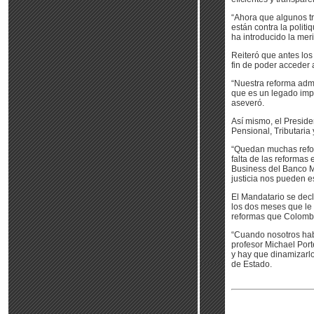
“Ahora que algunos t
están contra la polit
ha introducido la meri
Reiteró que antes los 
fin de poder acceder a
“Nuestra reforma admi
que es un legado impo
aseveró.
Así mismo, el Preside
Pensional, Tributaria 
“Quedan muchas reform
falta de las reformas
Business del Banco Mu
justicia nos pueden e
El Mandatario se dec
los dos meses que le
reformas que Colombi
“Cuando nosotros ha
profesor Michael Port
y hay que dinamizarlo
de Estado.