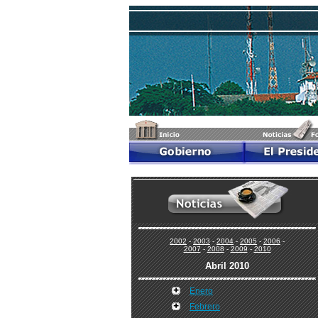
2002
-
2003
-
2004
-
2005
-
2006
-
2007
-
2008
-
2009
-
2010
Abril 2010
Enero
Febrero