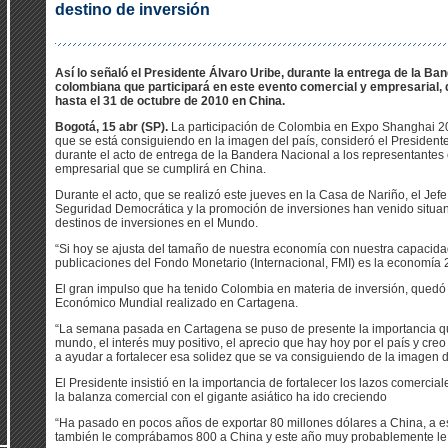
destino de inversión
Así lo señaló el Presidente Álvaro Uribe, durante la entrega de la Ba
colombiana que participará en este evento comercial y empresarial,
hasta el 31 de octubre de 2010 en China.
Bogotá, 15 abr (SP).
La participación de Colombia en Expo Shanghai 201
que se está consiguiendo en la imagen del país, consideró el Presidente
durante el acto de entrega de la Bandera Nacional a los representantes
empresarial que se cumplirá en China.
Durante el acto, que se realizó este jueves en la Casa de Nariño, el Jefe
Seguridad Democrática y la promoción de inversiones han venido situan
destinos de inversiones en el Mundo.
“Si hoy se ajusta del tamaño de nuestra economía con nuestra capacida
publicaciones del Fondo Monetario (Internacional, FMI) es la economía 
El gran impulso que ha tenido Colombia en materia de inversión, quedó
Económico Mundial realizado en Cartagena.
“La semana pasada en Cartagena se puso de presente la importancia que 
mundo, el interés muy positivo, el aprecio que hay hoy por el país y cr
a ayudar a fortalecer esa solidez que se va consiguiendo de la imagen d
El Presidente insistió en la importancia de fortalecer los lazos comerci
la balanza comercial con el gigante asiático ha ido creciendo
“Ha pasado en pocos años de exportar 80 millones dólares a China, a es
también le comprábamos 800 a China y este año muy probablemente le 