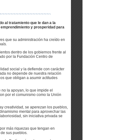
o al tratamiento que le dan a la
o, emprendimiento y prosperidad para
ves que su administración ha creído en
país.
ientos dentro de los gobiernos frente al
zado por la Fundación Centro de
idad social y la defiende con carácter
rivada no depende de nuestra relación
pios que obligan a asumir actitudes
e no la apoyan, lo que impide el
aron por el comunismo como la Unión
hay creatividad, se aperezan los pueblos,
y dinamismo mental para aprovechar las
laboriosidad, sin iniciativa privada se
y por más riquezas que tengan en
a de sus pueblos.