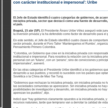
con carácter institucional e impersonal’: Uribe
El Jefe de Estado identificó cuatro categorías de gobiernos, de acuerd
iniciativa privada, sector que destacó como una fuente de desarroll
el país.
Bogotá, 15 abr (SP).
El Presidente Álvaro Uribe Vélez aseguró este jue
la inversión privada y la ha defendido como factor de desarrollo para el 
En este sentido, el Jefe de Estado identificó cuatro clases de comportam
sector privado, durante el Foro Taller ‘Mantengamos el Rumbo’, organi
Pensamiento Primero Colombia.
“Colombia, un Gobierno que cree en la iniciativa privada con responsabil
institucional e impersonal. Para nosotros la relación con la iniciativa p
personal con un ‘fulano’, con un ‘perano’; sino de convicciones y princi
impersonales”, aseveró.
En las otras categorías el Presidente Uribe identificó a los gobiernos qu
desarrollo a sus pueblos, y recordó lo sucedido con los países que opt
Soviética o la China de Mao Tse Tung.
“Gobiernos que rechazan la iniciativa privada; sin iniciativa privada no 
las sociedades comunistas se aperezaron. Sin iniciativa privada no ha
posibilidades de investigación y desarrollo, sin iniciativa privada no hay 
aperezan los pueblos”, dijo.
Indicó que “hay gobiernos claramente opuestos a la iniciativa privada, 
recursos naturales, tarde que temprano van a derrotar la calidad de vid