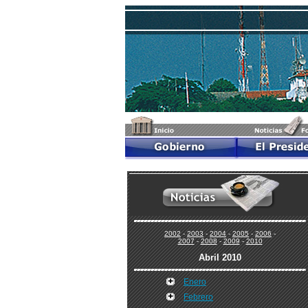
2002
-
2003
-
2004
-
2005
-
2006
-
2007
-
2008
-
2009
-
2010
Abril 2010
Enero
Febrero