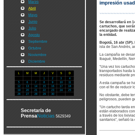
Marzo
impresión usa
Abril
Mayo
Junio
Se desarrollará en 1
cartuchos, que serán
Julio
encargado de realiza
la entidad.
Agosto
Septiembre
Bogotá, 16 abr (SP).
isla de San Andrés, an
Octubre
La campaña se desarro
Noviembre
Ibagué, Medellín, Nei
Diciembre
“Una vez los cartucho
transportados hasta l
L
M
M
J
V
S
D
residuos mediante pro
1
2
3
4
5
6
7
8
9
10
11
A esta campaña se ha 
12
13
14
15
16
17
18
con el fin de reducir
19
20
21
22
23
24
25
26
27
28
29
30
No obstante, debe te
peligrosos, pueden ge
“Un cartucho tarda e
Secretaría de
están elaborados con
Prensa
Noticias
a través de los lixiv
5629349
sanitarios”, señaló la