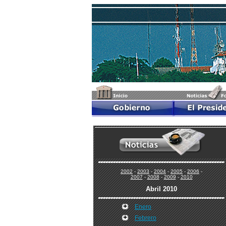
2002
-
2003
-
2004
-
2005
-
2006
-
2007
-
2008
-
2009
-
2010
Abril 2010
Enero
Febrero