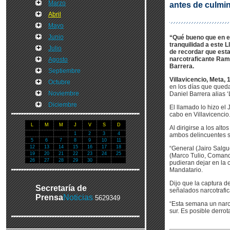
Marzo
antes de culmi
Abril
Mayo
Junio
“Qué bueno que en est
tranquilidad a este L
Julio
de recordar que est
narcotraficante Ramó
Agosto
Barrera.
Septiembre
Villavicencio, Meta, 
Octubre
en los días que queda
Noviembre
Daniel Barrera alias ‘
Diciembre
El llamado lo hizo el
cabo en Villavicencio
L
M
M
J
V
S
D
Al dirigirse a los alt
1
2
3
4
ambos delincuentes se
5
6
7
8
9
10
11
12
13
14
15
16
17
18
“General (Jairo Salg
19
20
21
22
23
24
25
(Marco Tulio, Comand
26
27
28
29
30
pudieran dejar en la c
Mandatario.
Dijo que la captura d
Secretaría de
señalados narcotrafi
Prensa
Noticias
5629349
“Esta semana un narco
sur. Es posible derrot