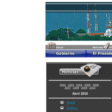
2002
-
2003
-
2004
-
2005
-
2006
-
2007
-
2008
-
2009
-
2010
Abril 2010
Enero
Febrero