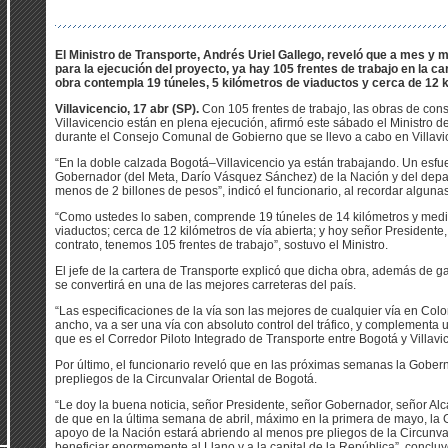
El Ministro de Transporte, Andrés Uriel Gallego, reveló que a mes y 
para la ejecución del proyecto, ya hay 105 frentes de trabajo en la ca
obra contempla 19 túneles, 5 kilómetros de viaductos y cerca de 12 k
Villavicencio, 17 abr (SP).
Con 105 frentes de trabajo, las obras de con
Villavicencio están en plena ejecución, afirmó este sábado el Ministro d
durante el Consejo Comunal de Gobierno que se llevo a cabo en Villavi
“En la doble calzada Bogotá–Villavicencio ya están trabajando. Un esfue
Gobernador (del Meta, Darío Vásquez Sánchez) de la Nación y del depa
menos de 2 billones de pesos”, indicó el funcionario, al recordar algunas
“Como ustedes lo saben, comprende 19 túneles de 14 kilómetros y medio;
viaductos; cerca de 12 kilómetros de vía abierta; y hoy señor Presidente
contrato, tenemos 105 frentes de trabajo”, sostuvo el Ministro.
El jefe de la cartera de Transporte explicó que dicha obra, además de gara
se convertirá en una de las mejores carreteras del país.
“Las especificaciones de la vía son las mejores de cualquier vía en Col
ancho, va a ser una vía con absoluto control del tráfico, y complementa
que es el Corredor Piloto Integrado de Transporte entre Bogotá y Villavi
Por último, el funcionario reveló que en las próximas semanas la Gobe
prepliegos de la Circunvalar Oriental de Bogotá.
“Le doy la buena noticia, señor Presidente, señor Gobernador, señor Alc
de que en la última semana de abril, máximo en la primera de mayo, l
apoyo de la Nación estará abriendo al menos pre pliegos de la Circunva
beneficiar enormemente al Llano y a la capital de la República”, concluyó