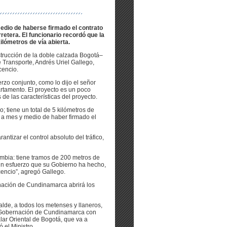
medio de haberse firmado el contrato
rretera. El funcionario recordó que la
ilómetros de vía abierta.
strucción de la doble calzada Bogotá–
e Transporte, Andrés Uriel Gallego,
cencio.
rzo conjunto, como lo dijo el señor
rtamento. El proyecto es un poco
 de las características del proyecto.
 tiene un total de 5 kilómetros de
, a mes y medio de haber firmado el
ntizar el control absoluto del tráfico,
ombia: tiene tramos de 200 metros de
 un esfuerzo que su Gobierno ha hecho,
cencio”, agregó Gallego.
rnación de Cundinamarca abrirá los
alde, a todos los metenses y llaneros,
a Gobernación de Cundinamarca con
lar Oriental de Bogotá, que va a
 el Ministro.