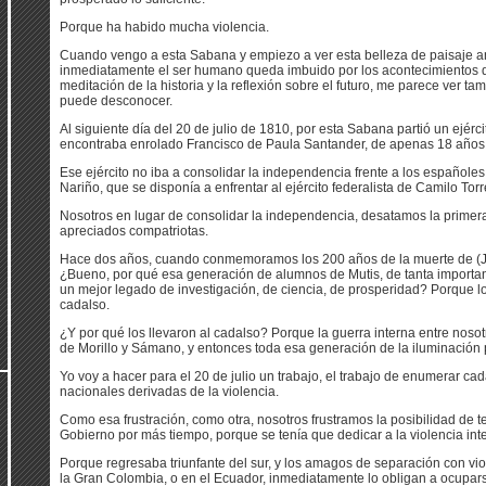
Porque ha habido mucha violencia.
Cuando vengo a esta Sabana y empiezo a ver esta belleza de paisaje 
inmediatamente el ser humano queda imbuido por los acontecimientos de l
meditación de la historia y la reflexión sobre el futuro, me parece ver t
puede desconocer.
Al siguiente día del 20 de julio de 1810, por esta Sabana partió un ejércit
encontraba enrolado Francisco de Paula Santander, de apenas 18 años
Ese ejército no iba a consolidar la independencia frente a los españoles. 
Nariño, que se disponía a enfrentar al ejército federalista de Camilo Tor
Nosotros en lugar de consolidar la independencia, desatamos la primera g
apreciados compatriotas.
Hace dos años, cuando conmemoramos los 200 años de la muerte de (Jo
¿Bueno, por qué esa generación de alumnos de Mutis, de tanta importan
un mejor legado de investigación, de ciencia, de prosperidad? Porque lo
cadalso.
¿Y por qué los llevaron al cadalso? Porque la guerra interna entre nosot
de Morillo y Sámano, y entonces toda esa generación de la iluminación 
Yo voy a hacer para el 20 de julio un trabajo, el trabajo de enumerar cad
nacionales derivadas de la violencia.
Como esa frustración, como otra, nosotros frustramos la posibilidad de t
Gobierno por más tiempo, porque se tenía que dedicar a la violencia int
Porque regresaba triunfante del sur, y los amagos de separación con vi
la Gran Colombia, o en el Ecuador, inmediatamente lo obligan a ocupars