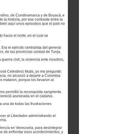
andino, de Cundinamarca y de Boyacá, e
a historia, por ese contraste entre la
ambién aquí unos episodios que el país no
o hacia el norte, en el cual se
.
Era el ejército centralista del general
res, de las provincias unidad de Tunja.
uerra civil, la violencia ente nosotros,
sé Celestino) Mutis, yo me pregunté:
cia, no alcanzó a dejarle a Colombia
s mataron, porque los llevaron al
ros permitió la reconquista sangrienta
pereció asesinada en el cadalso.
a una de todas las frustraciones
ener al Libertador administrando el
erna.
olencia en Venezuela, para desintegrar
e de enfrentar esos acontecimientos, y