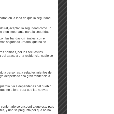
rmaron en la idea de que la seguridad
ultural, aceptan la seguridad como un
go bien importante para la seguridad.
con las bandas criminales, con el
n más seguridad urbana, que no se
os bombas, por los secuestros
 del atraco a una residencia, nadie se
rto a personas, a establecimientos de
haya despertado esa gran tendencia a
guardia. Va a depender es del pueblo
que no afloje, para que las nuevas
 centenario se encuentra que este país
ntes, y uno se pregunta por qué no ha