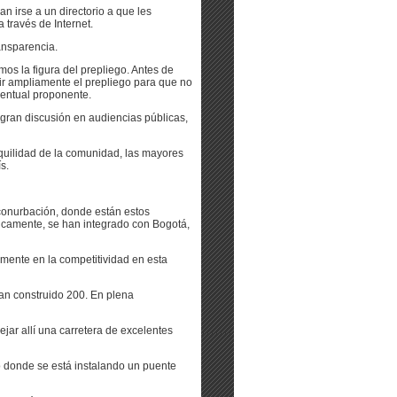
n irse a un directorio a que les
través de Internet.
ansparencia.
os la figura del prepliego. Antes de
dir ampliamente el prepliego para que no
ventual proponente.
 gran discusión en audiencias públicas,
quilidad de la comunidad, las mayores
s.
conurbación, donde están estos
sicamente, se han integrado con Bogotá,
mente en la competitividad en esta
an construido 200. En plena
jar allí una carretera de excelentes
mo donde se está instalando un puente