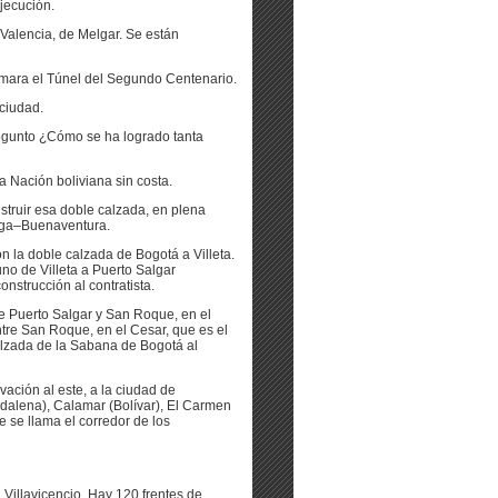
jecución.
 Valencia, de Melgar. Se están
amara el Túnel del Segundo Centenario.
ciudad.
egunto ¿Cómo se ha logrado tanta
la Nación boliviana sin costa.
struir esa doble calzada, en plena
Buga–Buenaventura.
n la doble calzada de Bogotá a Villeta.
no de Villeta a Puerto Salgar
nstrucción al contratista.
re Puerto Salgar y San Roque, en el
entre San Roque, en el Cesar, que es el
alzada de la Sabana de Bogotá al
ación al este, a la ciudad de
agdalena), Calamar (Bolívar), El Carmen
e se llama el corredor de los
Villavicencio. Hay 120 frentes de