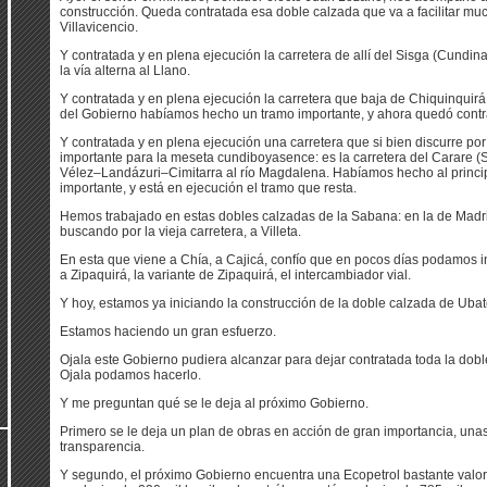
construcción. Queda contratada esa doble calzada que va a facilitar m
Villavicencio.
Y contratada y en plena ejecución la carretera de allí del Sisga (Cundin
la vía alterna al Llano.
Y contratada y en plena ejecución la carretera que baja de Chiquinquirá
del Gobierno habíamos hecho un tramo importante, y ahora quedó contra
Y contratada y en plena ejecución una carretera que si bien discurre por
importante para la meseta cundiboyasence: es la carretera del Carare (S
Vélez–Landázuri–Cimitarra al río Magdalena. Habíamos hecho al princi
importante, y está en ejecución el tramo que resta.
Hemos trabajado en estas dobles calzadas de la Sabana: en la de Madr
buscando por la vieja carretera, a Villeta.
En esta que viene a Chía, a Cajicá, confío que en pocos días podamos i
a Zipaquirá, la variante de Zipaquirá, el intercambiador vial.
Y hoy, estamos ya iniciando la construcción de la doble calzada de Ubat
Estamos haciendo un gran esfuerzo.
Ojala este Gobierno pudiera alcanzar para dejar contratada toda la do
Ojala podamos hacerlo.
Y me preguntan qué se le deja al próximo Gobierno.
Primero se le deja un plan de obras en acción de gran importancia, unas
transparencia.
Y segundo, el próximo Gobierno encuentra una Ecopetrol bastante valor