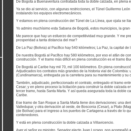
De Bogotá a Buenaventura contratada toda la doble calzada, en plena e
Ya se dio al servicio, con algunas restricciones, el Túnel Guillermo León
instalando los equipos electromecánicos.
Y estamos en plena construcción del Túnel de La Línea, que ojala se ll
Yo admiro muchísimo esta Sabana de Bogotá, estos municipios, la gran 
Me parece que hay un esfuerzo de competitividad muy grande. Y me pr
prosperidad a tanta distancia del mar?
De La Paz (Bolivia) al Pacífico hay 540 kilómetros; La Paz, la capital de 
De nuestra Bogotá al Pacífico hay 580 kilómetros, por eso el afán de con
construcción. Y el tramo más difícil en plena construcción es el tramo 
De Bogotá al Caribe hay mil 70, mil 100 kilómetros. En plena construcció
Adjudicados los contratos más grandes de la historia vial de Colombia: u
(Cundinamarca), entregada ya la carretera para su mantenimiento y su co
También, adjudicado, perfeccionado el contrato, entregado el tramo ent
Cesar; y en pleno proceso la licitación para construir la doble calzada 
tercer tramo, hasta Santa Marta. Y así queda asegurada toda la doble c
Caribe.
Ese tramo de San Roque a Santa Marta tiene dos derivaciones: una deriv
Valledupar, y otra derivación al oeste, de Bosconia (Cesar), a Plato (M
(de Bolívar) para el ingreso a los puertos de Cartagena a través de lo qu
contenedores.
Y está en plena construcción la doble calzada a Villavicencio.
Ayer el señor ex ministro, Senador electo Juan Lozano, nos acompañó a 