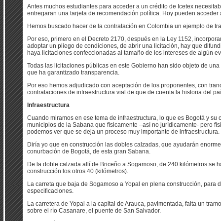
Antes muchos estudiantes para acceder a un crédito de Icetex necesitaba
entregaran una tarjeta de recomendación política. Hoy pueden acceder a 
Hemos buscado hacer de la contratación en Colombia un ejemplo de tr
Por eso, primero en el Decreto 2170, después en la Ley 1152, incorporam
adoptar un pliego de condiciones, de abrir una licitación, hay que difun
haya licitaciones confeccionadas al tamaño de los intereses de algún e
Todas las licitaciones públicas en este Gobierno han sido objeto de una
que ha garantizado transparencia.
Por eso hemos adjudicado con aceptación de los proponentes, con tran
contrataciones de infraestructura vial de que de cuenta la historia del paí
Infraestructura
Cuando miramos en ese tema de infraestructura, lo que es Bogotá y su 
municipios de la Sabana que físicamente –así no jurídicamente- pero fí
podemos ver que se deja un proceso muy importante de infraestructura.
Diría yo que en construcción las dobles calzadas, que ayudarán enorme
conurbación de Bogotá, de esta gran Sabana.
De la doble calzada allí de Briceño a Sogamoso, de 240 kilómetros se h
construcción los otros 40 (kilómetros).
La carreta que baja de Sogamoso a Yopal en plena construcción, para de
especificaciones.
La carretera de Yopal a la capital de Arauca, pavimentada, falta un tra
sobre el río Casanare, el puente de San Salvador.