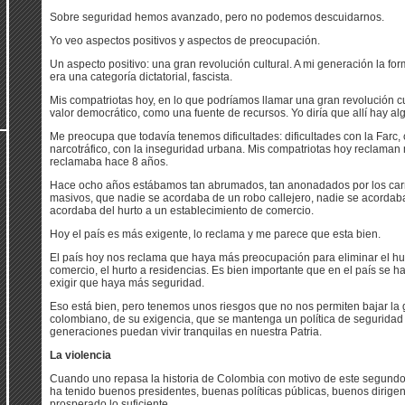
Sobre seguridad hemos avanzado, pero no podemos descuidarnos.
Yo veo aspectos positivos y aspectos de preocupación.
Un aspecto positivo: una gran revolución cultural. A mi generación la fo
era una categoría dictatorial, fascista.
Mis compatriotas hoy, en lo que podríamos llamar una gran revolución c
valor democrático, como una fuente de recursos. Yo diría que allí hay al
Me preocupa que todavía tenemos dificultades: dificultades con la Farc, 
narcotráfico, con la inseguridad urbana. Mis compatriotas hoy reclama
reclamaba hace 8 años.
Hace ocho años estábamos tan abrumados, tan anonadados por los carr
masivos, que nadie se acordaba de un robo callejero, nadie se acordaba
acordaba del hurto a un establecimiento de comercio.
Hoy el país es más exigente, lo reclama y me parece que esta bien.
El país hoy nos reclama que haya más preocupación para eliminar el hu
comercio, el hurto a residencias. Es bien importante que en el país se 
exigir que haya más seguridad.
Eso está bien, pero tenemos unos riesgos que no nos permiten bajar la 
colombiano, de su exigencia, que se mantenga un política de seguridad 
generaciones puedan vivir tranquilas en nuestra Patria.
La violencia
Cuando uno repasa la historia de Colombia con motivo de este segundo
ha tenido buenos presidentes, buenas políticas públicas, buenos dirige
prosperado lo suficiente.