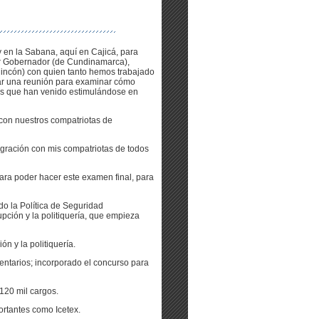
 en la Sabana, aquí en Cajicá, para
or Gobernador (de Cundinamarca),
Rincón) con quien tanto hemos trabajado
mar una reunión para examinar cómo
as que han venido estimulándose en
con nuestros compatriotas de
tegración con mis compatriotas de todos
ara poder hacer este examen final, para
ido la Política de Seguridad
upción y la politiquería, que empieza
n y la politiquería.
entarios; incorporado el concurso para
120 mil cargos.
rtantes como Icetex.