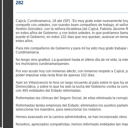
282
Cajicá, Cundinamarca, 18 abr (SP). “Es muy grato estar nuevamente hoy
compartir con ustedes, con nuestro buen compañero de trabajo, el señ
Andrés González; con la señora Alcaldesa (de Cajicá, Fabiola Jácome 
en estos años de Gobierno, y con todos ustedes, lo que podríamos lla
puede el Gobierno, en estos 102 días que nos quedan, avanzar en tem
estos años.
Para mis compañeros de Gobierno y para mí ha sido muy grato trabajar 
Cundinamarca.
No tengo sino gratitud. La guardaré hasta el último día de mi vida, la in
los municipios cundinamarqueses.
Por eso acudo hoy con inmenso afecto, con inmenso respeto a Cajicá, p
poder impulsar esta recta final de apenas 102 días.
Ayer en Villavicencio le hice un largo recuento al país sobre lo que ha s
Democrática, y sobre lo que ha sido la lucha del Gobierno contra la corr
con 465 entidades del Estado reformadas.
Reformadas las clínicas del Seguro Social, de ellas eliminada la corrupció
Reformadas tantas empresas del Estado; eliminados los auxilios parlam
seleccionar los maestros, para seleccionar los notarios.
Hemos avanzado en la carrera administrativa, se han incorporado otros 
Nosotros, apreciados compatriotas, hemos reformado entidades tan impo