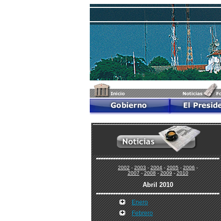
2002
-
2003
-
2004
-
2005
-
2006
-
2007
-
2008
-
2009
-
2010
Abril 2010
Enero
Febrero