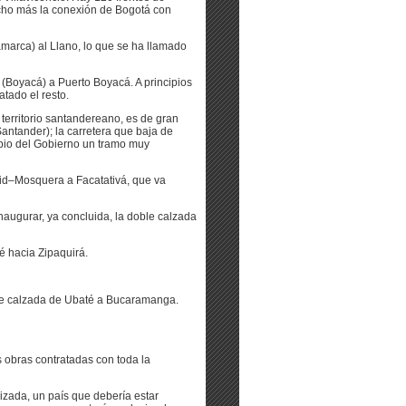
ucho más la conexión de Bogotá con
amarca) al Llano, lo que se ha llamado
 (Boyacá) a Puerto Boyacá. A principios
tado el resto.
 territorio santandereano, es de gran
antander); la carretera que baja de
pio del Gobierno un tramo muy
id–Mosquera a Facatativá, que va
naugurar, ya concluida, la doble calzada
é hacia Zipaquirá.
ble calzada de Ubaté a Bucaramanga.
 obras contratadas con toda la
izada, un país que debería estar