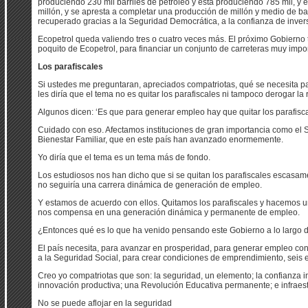
produciendo 230 mil barriles de petróleo y está produciendo 785 mil, 
millón, y se apresta a completar una producción de millón y medio de bar
recuperado gracias a la Seguridad Democrática, a la confianza de inve
Ecopetrol queda valiendo tres o cuatro veces más. El próximo Gobierno t
poquito de Ecopetrol, para financiar un conjunto de carreteras muy impor
Los parafiscales
Si ustedes me preguntaran, apreciados compatriotas, qué se necesita pa
les diría que el tema no es quitar los parafiscales ni tampoco derogar la
Algunos dicen: ‘Es que para generar empleo hay que quitar los parafisca
Cuidado con eso. Afectamos instituciones de gran importancia como el 
Bienestar Familiar, que en este país han avanzado enormemente.
Yo diría que el tema es un tema más de fondo.
Los estudiosos nos han dicho que si se quitan los parafiscales escasa
no seguiría una carrera dinámica de generación de empleo.
Y estamos de acuerdo con ellos. Quitamos los parafiscales y hacemos un 
nos compensa en una generación dinámica y permanente de empleo.
¿Entonces qué es lo que ha venido pensando este Gobierno a lo largo 
El país necesita, para avanzar en prosperidad, para generar empleo co
a la Seguridad Social, para crear condiciones de emprendimiento, seis 
Creo yo compatriotas que son: la seguridad, un elemento; la confianza i
innovación productiva; una Revolución Educativa permanente; e infraest
No se puede aflojar en la seguridad