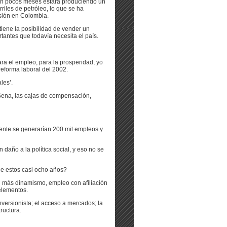
y en pocos meses estará produciendo un
riles de petróleo, lo que se ha
rsión en Colombia.
iene la posibilidad de vender un
tantes que todavía necesita el país.
ra el empleo, para la prosperidad, yo
 reforma laboral del 2002.
les’.
Sena, las cajas de compensación,
mente se generarían 200 mil empleos y
daño a la política social, y eso no se
de estos casi ocho años?
n más dinamismo, empleo con afiliación
elementos.
nversionista; el acceso a mercados; la
ructura.