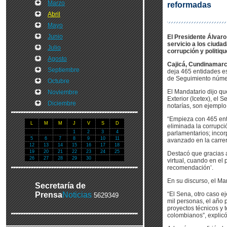
Marzo
reformadas
Abril
Mayo
Junio
El Presidente Álvaro 
servicio a los ciuda
Julio
corrupción y politiqu
Agosto
Cajicá, Cundinamarca
Septiembre
deja 465 entidades e
de Seguimiento númer
Octubre
El Mandatario dijo qu
Noviembre
Exterior (Icetex), el 
Diciembre
notarías, son ejemplo
“Empieza con 465 enti
L
M
M
J
V
S
D
eliminada la corrupci
1
2
3
4
parlamentarios; incor
5
6
7
8
9
10
11
avanzado en la carrer
12
13
14
15
16
17
18
19
20
21
22
23
24
25
Destacó que gracias 
26
27
28
29
30
virtual, cuando en el
recomendación’.
En su discurso, el Ma
Secretaría de
Prensa
Noticias
“El Sena, otro caso e
5629349
mil personas, el año
proyectos técnicos y 
colombianos”, explicó