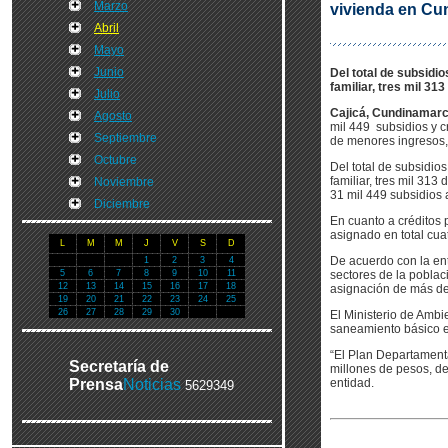
Marzo
vivienda en C
Abril
Mayo
Junio
Del total de subsidi
familiar, tres mil 31
Julio
Cajicá, Cundinamarca
Agosto
mil 449 subsidios y c
Septiembre
de menores ingresos, i
Octubre
Del total de subsidio
familiar, tres mil 313
Noviembre
31 mil 449 subsidios
Diciembre
En cuanto a créditos 
asignado en total cua
L
M
M
J
V
S
D
De acuerdo con la en
1
2
3
4
5
6
7
8
9
10
11
sectores de la poblac
12
13
14
15
16
17
18
asignación de más de
19
20
21
22
23
24
25
26
27
28
29
30
El Ministerio de Ambi
saneamiento básico 
“El Plan Departament
Secretaría de
millones de pesos, de
Prensa
Noticias
entidad.
5629349