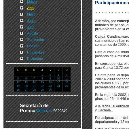
Marzo
Participaciones
Abril
Mayo
Junio
Además, por concepto
millones de pesos, e
Julio
provenientes de la e
Agosto
Cajicá, Cundinamarca
Septiembre
sus municipios han re
constantes de 2009, p
Octubre
Para el caso del muni
Noviembre
pasando de 4 mil 850 
Diciembre
En consecuencia, el c
para Cajicá 13.72 por
L
M
M
J
V
S
D
De otra parte, el dep
1
2
3
4
5
6
7
8
9
10
11
2002 a 2009 por conce
12
13
14
15
16
17
18
los cuales el 67,6 por
19
20
21
22
23
24
25
provenientes de la e
26
27
28
29
30
En la vigencia 2002, 
giros por 26 mil 446 
Secretaría de
A la fecha 18 entidad
Prensa
Noticias
y Gachala.
5629349
Por asignaciones del 
departamento y 43 mun