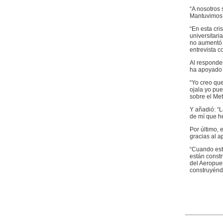
“A nosotros 
Mantuvimos l
“En esta cri
universitaria
no aumentó 
entrevista c
Al responde
ha apoyado l
“Yo creo que
ojala yo pu
sobre el Met
Y añadió: “
de mí que h
Por último, 
gracias al a
“Cuando este
están constr
del Aeropue
construyénd