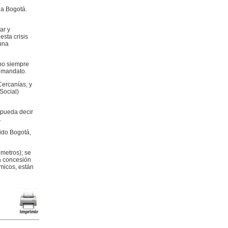
 a Bogotá.
ar y
esta crisis
una
no siempre
u mandato.
Cercanías, y
Social)
 pueda decir
.
nido Bogotá,
metros); se
La concesión
micos, están