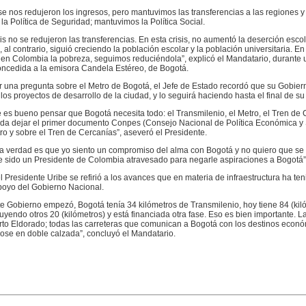
se nos redujeron los ingresos, pero mantuvimos las transferencias a las regiones y
a Política de Seguridad; mantuvimos la Política Social.
sis no se redujeron las transferencias. En esta crisis, no aumentó la deserción escol
, al contrario, siguió creciendo la población escolar y la población universitaria. En 
en Colombia la pobreza, seguimos reduciéndola”, explicó el Mandatario, durante 
oncedida a la emisora Candela Estéreo, de Bogotá.
r una pregunta sobre el Metro de Bogotá, el Jefe de Estado recordó que su Gobier
os proyectos de desarrollo de la ciudad, y lo seguirá haciendo hasta el final de s
 es bueno pensar que Bogotá necesita todo: el Transmilenio, el Metro, el Tren de 
eda dejar el primer documento Conpes (Consejo Nacional de Política Económica y 
ro y sobre el Tren de Cercanías”, aseveró el Presidente.
La verdad es que yo siento un compromiso del alma con Bogotá y no quiero que se
e sido un Presidente de Colombia atravesado para negarle aspiraciones a Bogotá”
el Presidente Uribe se refirió a los avances que en materia de infraestructura ha te
poyo del Gobierno Nacional.
 Gobierno empezó, Bogotá tenía 34 kilómetros de Transmilenio, hoy tiene 84 (kiló
uyendo otros 20 (kilómetros) y está financiada otra fase. Eso es bien importante. 
rto Eldorado; todas las carreteras que comunican a Bogotá con los destinos econó
ose en doble calzada”, concluyó el Mandatario.