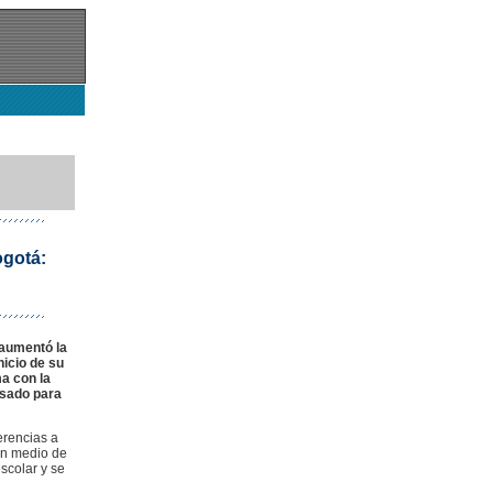
ogotá:
 aumentó la
nicio de su
a con la
esado para
erencias a
 en medio de
scolar y se