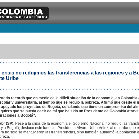
 crisis no redujimos las transferencias a las regiones y a B
te Uribe
Estado recordó que en medio de la difícil situación de la economía, en Colombia
colar y universitaria, al tiempo que se redujo la pobreza. Afirmó que desde el i
apoyado los proyectos de Bogotá, señalando que tiene un compromiso del alm
 quiero que se pueda decir de mí que he sido un Presidente de Colombia atrav
iraciones a Bogotá”.
abr (SP).
Pese a la crisis de la economía el Gobierno Nacional no redujo las transf
 y a Bogotá, destacó este lunes el Presidente Álvaro Uribe Vélez, al recordar que
ra no solo se mantuvieron las transferencias, sino también aumentó la población e
breza.