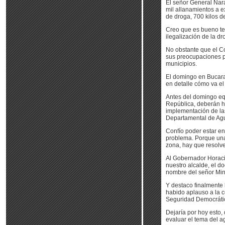
El señor General Nar
mil allanamientos a 
de droga, 700 kilos d
Creo que es bueno ten
ilegalización de la dr
No obstante que el C
sus preocupaciones po
municipios.
El domingo en Bucar
en detalle cómo va el
Antes del domingo equ
República, deberán h
implementación de la
Departamental de Ag
Confío poder estar e
problema. Porque una 
zona, hay que resolve
Al Gobernador Horaci
nuestro alcalde, el do
nombre del señor Min
Y destaco finalmente 
habido aplauso a la co
Seguridad Democráti
Dejaría por hoy esto
evaluar el tema del 