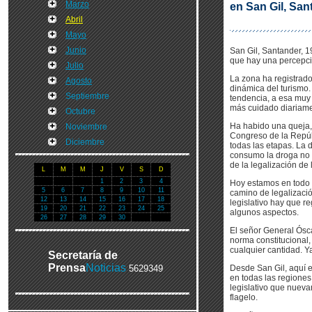
Marzo
en San Gil, San
Abril
Mayo
Junio
San Gil, Santander, 
que hay una percepci
Julio
La zona ha registrado
Agosto
dinámica del turismo.
Septiembre
tendencia, a esa muy
más cuidado diariame
Octubre
Ha habido una queja, 
Noviembre
Congreso de la Repúbl
Diciembre
todas las etapas. La 
consumo la droga no e
de la legalización de 
L
M
M
J
V
S
D
1
2
3
4
Hoy estamos en todo l
5
6
7
8
9
10
11
camino de legalizació
12
13
14
15
16
17
18
legislativo hay que r
19
20
21
22
23
24
25
algunos aspectos.
26
27
28
29
30
El señor General Ósca
norma constitucional
cualquier cantidad. 
Secretaría de
Prensa
Noticias
5629349
Desde San Gil, aquí e
en todas las regiones
legislativo que nuev
flagelo.