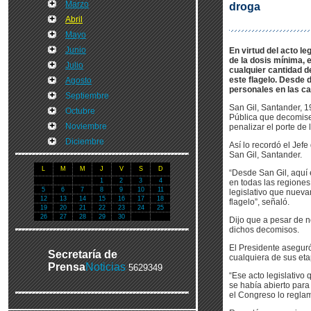
Marzo
droga
Abril
Mayo
Junio
En virtud del acto le
de la dosis mínima, 
Julio
cualquier cantidad 
este flagelo. Desde 
Agosto
personales en las ca
Septiembre
San Gil, Santander, 1
Octubre
Pública que decomise
Noviembre
penalizar el porte de 
Diciembre
Así lo recordó el Je
San Gil, Santander.
L
M
M
J
V
S
D
“Desde San Gil, aquí 
1
2
3
4
en todas las regiones
5
6
7
8
9
10
11
legislativo que nuev
12
13
14
15
16
17
18
flagelo”, señaló.
19
20
21
22
23
24
25
26
27
28
29
30
Dijo que a pesar de n
dichos decomisos.
El Presidente aseguró
Secretaría de
cualquiera de sus eta
Prensa
Noticias
5629349
“Ese acto legislativo
se había abierto para 
el Congreso lo regla