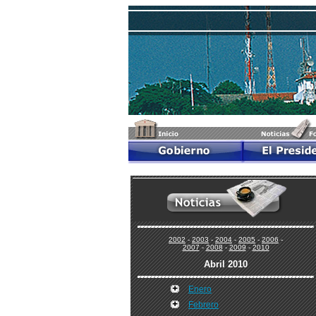
2002
-
2003
-
2004
-
2005
-
2006
-
2007
-
2008
-
2009
-
2010
Abril 2010
Enero
Febrero