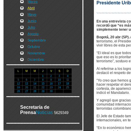
Marzo
Presidente Uri
Abril
Mayo
Junio
En una entrevista co
recordó que “es más 
Julio
simplemente tener un
Agosto
Bogotá, 20 abr (SP).
Septiembre
terrorismo, el Presid
vivir libres de esta pe
Octubre
“El ideal es que todo
Noviembre
que eso es lo priorita
Diciembre
terrorismo”, sostuvo 
Al referirse a los lo
L
M
M
J
V
S
D
destacó el respeto de
1
2
3
4
5
6
7
8
9
10
11
“Yo creo que hemos g
12
13
14
15
16
17
18
hacer respetar el der
19
20
21
22
23
24
25
cortesía, de aparienc
26
27
28
29
30
indicó el Mandatario.
Y agregó que gracias 
comunidad internacio
Secretaría de
terroristas colombian
Prensa
Noticias
5629349
El Jefe de Estado tam
internacionales, en 
“En lo económico hem