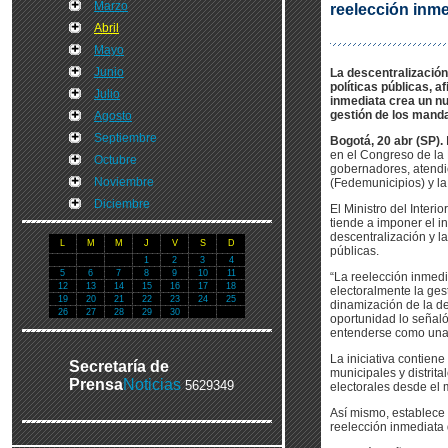
Marzo
reelección inm
Abril
Mayo
Junio
La descentralización
políticas públicas, a
Julio
inmediata crea un nu
gestión de los manda
Agosto
Septiembre
Bogotá, 20 abr (SP).
en el Congreso de la 
Octubre
gobernadores, atendie
Noviembre
(Fedemunicipios) y l
Diciembre
El Ministro del Interi
tiende a imponer el i
descentralización y l
L
M
M
J
V
S
D
públicas.
1
2
3
4
5
6
7
8
9
10
11
“La reelección inmedi
12
13
14
15
16
17
18
electoralmente la ges
19
20
21
22
23
24
25
dinamización de la des
26
27
28
29
30
oportunidad lo señaló
entenderse como una p
La iniciativa contien
Secretaría de
municipales y distrit
Prensa
Noticias
5629349
electorales desde el 
Así mismo, establece 
reelección inmediata 