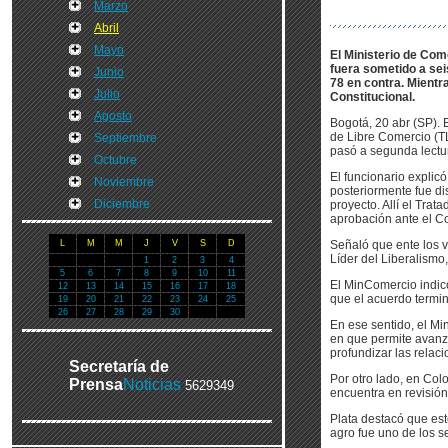
Marzo
Abril
Mayo
El Ministerio de Com
fuera sometido a sei
Junio
78 en contra. Mientr
Julio
Constitucional.
Agosto
Bogotá, 20 abr (SP). 
de Libre Comercio (TL
Septiembre
pasó a segunda lectu
Octubre
El funcionario expli
Noviembre
posteriormente fue d
Diciembre
proyecto. Allí el Trat
aprobación ante el C
L
M
M
J
V
S
D
Señaló que ente los v
Líder del Liberalismo,
1
2
3
4
5
6
7
8
9
10
11
El MinComercio indic
12
13
14
15
16
17
18
que el acuerdo termine
19
20
21
22
23
24
25
26
27
28
29
30
En ese sentido, el Min
en que permite avanza
profundizar las relac
Secretaría de
Por otro lado, en Co
Prensa
Noticias
5629349
encuentra en revisión
Plata destacó que es
agro fue uno de los s