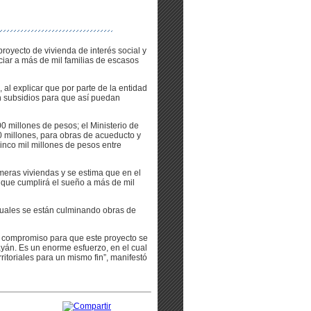
proyecto de vivienda de interés social y
ciar a más de mil familias de escasos
, al explicar que por parte de la entidad
n subsidios para que así puedan
00 millones de pesos; el Ministerio de
00 millones, para obras de acueducto y
cinco mil millones de pesos entre
imeras viviendas y se estima que en el
o que cumplirá el sueño a más de mil
 cuales se están culminando obras de
or compromiso para que este proyecto se
ayán. Es un enorme esfuerzo, en el cual
ritoriales para un mismo fin”, manifestó