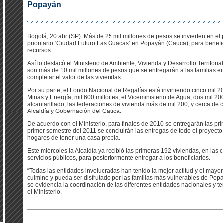
Popayán
Bogotá, 20 abr (SP). Más de 25 mil millones de pesos se invierten en el 
prioritario ‘Ciudad Futuro Las Guacas’ en Popayán (Cauca), para benefi
recursos.
Así lo destacó el Ministerio de Ambiente, Vivienda y Desarrollo Territorial
son más de 10 mil millones de pesos que se entregarán a las familias e
completar el valor de las viviendas.
Por su parte, el Fondo Nacional de Regalías está invirtiendo cinco mil 2
Minas y Energía, mil 600 millones; el Viceministerio de Agua, dos mil 2
alcantarillado; las federaciones de vivienda más de mil 200, y cerca de 
Alcaldía y Gobernación del Cauca.
De acuerdo con el Ministerio, para finales de 2010 se entregarán las pr
primer semestre del 2011 se concluirán las entregas de todo el proyect
hogares de tener una casa propia.
Este miércoles la Alcaldía ya recibió las primeras 192 viviendas, en las
servicios públicos, para posteriormente entregar a los beneficiarios.
“Todas las entidades involucradas han tenido la mejor actitud y el may
culmine y pueda ser disfrutado por las familias más vulnerables de Pop
se evidencia la coordinación de las diferentes entidades nacionales y ter
el Ministerio.