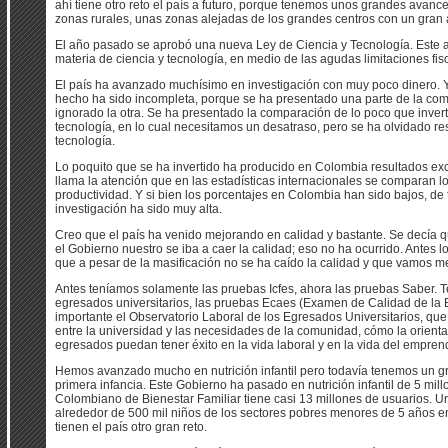
ahí tiene otro reto el país a futuro, porque tenemos unos grandes avan
zonas rurales, unas zonas alejadas de los grandes centros con un gran 
El año pasado se aprobó una nueva Ley de Ciencia y Tecnología. Este
materia de ciencia y tecnología, en medio de las agudas limitaciones fis
El país ha avanzado muchísimo en investigación con muy poco dinero. 
hecho ha sido incompleta, porque se ha presentado una parte de la com
ignorado la otra. Se ha presentado la comparación de lo poco que inverti
tecnología, en lo cual necesitamos un desatraso, pero se ha olvidado res
tecnología.
Lo poquito que se ha invertido ha producido en Colombia resultados exc
llama la atención que en las estadísticas internacionales se comparan l
productividad. Y si bien los porcentajes en Colombia han sido bajos, de
investigación ha sido muy alta.
Creo que el país ha venido mejorando en calidad y bastante. Se decía q
el Gobierno nuestro se iba a caer la calidad; eso no ha ocurrido. Antes
que a pesar de la masificación no se ha caído la calidad y que vamos m
Antes teníamos solamente las pruebas Icfes, ahora las pruebas Saber. 
egresados universitarios, las pruebas Ecaes (Examen de Calidad de la 
importante el Observatorio Laboral de los Egresados Universitarios, qu
entre la universidad y las necesidades de la comunidad, cómo la orient
egresados puedan tener éxito en la vida laboral y en la vida del empren
Hemos avanzado mucho en nutrición infantil pero todavía tenemos un gr
primera infancia. Este Gobierno ha pasado en nutrición infantil de 5 millo
Colombiano de Bienestar Familiar tiene casi 13 millones de usuarios. U
alrededor de 500 mil niños de los sectores pobres menores de 5 años en
tienen el país otro gran reto.