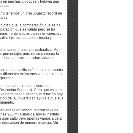
ces en muchas ciudades y todavía una
atraso.
 año tenemos un presupuesto record en
cales.
Yo creo que la comparación que se ha
paración que es válida pero se ha
mos frente a otros países en ciencia y
altar los resultados de ciencia y
elentes en materia investigativa. Me
os porcentajes pero no se compara la
 todas maneras la productividad en
ue con la masificación que se proponía
 los diferentes exámenes van mostrando
ejorando.
Tenemos ahora las pruebas a los
Educación Superior). Creo que es bien
e va permitiendo saber qué relación hay
ación de la universidad ayuda a que sus
dimiento.
an atraso en cobertura educativa de
nes 900 mil usuarios, hoy el Instituto
n gran salto pero apenas vamos a dejar
 educación de primera infancia. Ahí