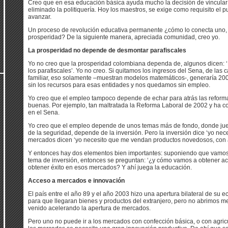
Creo que en esa educación básica ayuda mucho la decisión de vincular 
eliminado la politiquería. Hoy los maestros, se exige como requisito el 
avanzar.
Un proceso de revolución educativa permanente ¿cómo lo conecta uno, 
prosperidad? De la siguiente manera, apreciada comunidad, creo yo.
La prosperidad no depende de desmontar parafiscales
Yo no creo que la prosperidad colombiana dependa de, algunos dicen: 
los parafiscales’. Yo no creo. Si quitamos los ingresos del Sena, de las
familiar, eso solamente –muestran modelos matemáticos-, generaría 2
sin los recursos para esas entidades y nos quedamos sin empleo.
Yo creo que el empleo tampoco depende de echar para atrás las reform
buenas. Por ejemplo, tan maltratada la Reforma Laboral de 2002 y ha co
en el Sena.
Yo creo que el empleo depende de unos temas más de fondo, donde ju
de la seguridad, depende de la inversión. Pero la inversión dice ‘yo nec
mercados dicen ‘yo necesito que me vendan productos novedosos, con 
Y entonces hay dos elementos bien importantes: suponiendo que vamos 
tema de inversión, entonces se preguntan: ‘¿y cómo vamos a obtener
obtener éxito en esos mercados? Y ahí juega la educación.
Acceso a mercados e innovación
El país entre el año 89 y el año 2003 hizo una apertura bilateral de su
para que llegaran bienes y productos del extranjero, pero no abrimos 
venido acelerando la apertura de mercados.
Pero uno no puede ir a los mercados con confección básica, o con agricu