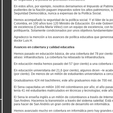
En estos años, por ejemplo, nosotros derramamos el Impuesto al Patrim
pudientes de la Nación paguen impuestos sobre los altos patrimonios, lo 
Seguridad Democrática, nunca a expensas de la Política Social.
Hemos acompañado la seguridad de la política social. Y el líder de la polí
Colombia, en 100 años tuvo 120 Ministro de Educación. En este Gobier
de excelencia (Cecilia María Vélez) con un equipo de excelencia, con t
politiquería. Solamente condicionados por unos objetivos fundamentale
Agradezco la mención a los avances de política educativa que generosam
doctor Luis H.
Avances en cobertura y calidad educativa
Hemos pasado en educación básica, de una cobertura del 78 por ciento 
atraso: infraestructura. La cobertura ha rebasado la infraestructura.
En educación media hemos pasado del 57 (por ciento) a una cobertura q
En educación universitaria del 21,6 (por ciento), algunos dicen –le acabo
(por ciento). De menos de un millón de estudiantes universitarios a cerc
Graduábamos 424 mil bachilleres; este año graduamos más de 700 mil.
El Sena capacitaba un millón 100 mil colombianos por año; el año pasad
tenía 41 mil estudiantes matriculados en técnicas y tecnologías; este año
El Sena le enseña inglés a un millón de colombianos a través de Interne
San Andres. Hacemos la transmisión a través del sistema satelital. Está
para hacer de San Andrés un gran centro de desarrollo en informática.
Hemos avanzado mucho en cobertura en informática pero hay grandes de