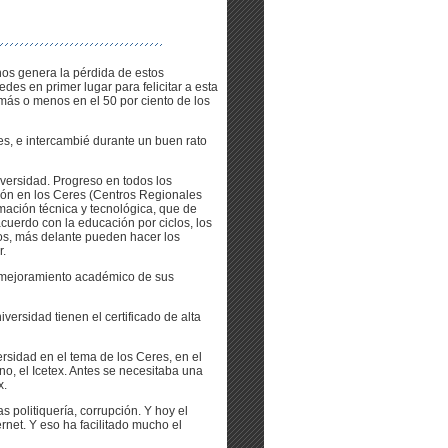
 nos genera la pérdida de estos
edes en primer lugar para felicitar a esta
ás o menos en el 50 por ciento de los
es, e intercambié durante un buen rato
versidad. Progreso en todos los
ión en los Ceres (Centros Regionales
mación técnica y tecnológica, que de
uerdo con la educación por ciclos, los
os, más delante pueden hacer los
r.
l mejoramiento académico de sus
ersidad tienen el certificado de alta
ersidad en el tema de los Ceres, en el
no, el Icetex. Antes se necesitaba una
x.
politiquería, corrupción. Y hoy el
ternet. Y eso ha facilitado mucho el