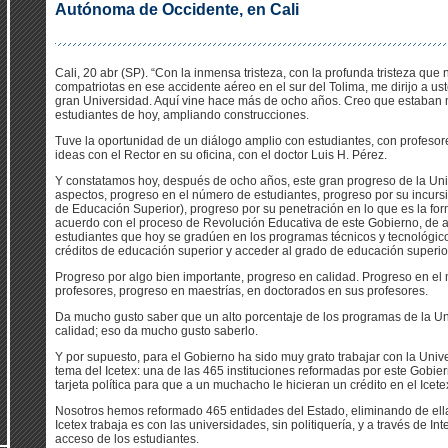
Autónoma de Occidente, en Cali
Cali, 20 abr (SP). “Con la inmensa tristeza, con la profunda tristeza que
compatriotas en ese accidente aéreo en el sur del Tolima, me dirijo a ust
gran Universidad. Aquí vine hace más de ocho años. Creo que estaban m
estudiantes de hoy, ampliando construcciones.
Tuve la oportunidad de un diálogo amplio con estudiantes, con profesor
ideas con el Rector en su oficina, con el doctor Luis H. Pérez.
Y constatamos hoy, después de ocho años, este gran progreso de la Uni
aspectos, progreso en el número de estudiantes, progreso por su incurs
de Educación Superior), progreso por su penetración en lo que es la for
acuerdo con el proceso de Revolución Educativa de este Gobierno, de ac
estudiantes que hoy se gradúen en los programas técnicos y tecnológic
créditos de educación superior y acceder al grado de educación superio
Progreso por algo bien importante, progreso en calidad. Progreso en e
profesores, progreso en maestrías, en doctorados en sus profesores.
Da mucho gusto saber que un alto porcentaje de los programas de la Univ
calidad; eso da mucho gusto saberlo.
Y por supuesto, para el Gobierno ha sido muy grato trabajar con la Univ
tema del Icetex: una de las 465 instituciones reformadas por este Gobier
tarjeta política para que a un muchacho le hicieran un crédito en el Icete
Nosotros hemos reformado 465 entidades del Estado, eliminando de ellas 
Icetex trabaja es con las universidades, sin politiquería, y a través de In
acceso de los estudiantes.