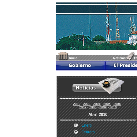
2002
-
2003
-
2004
-
2005
-
2006
-
2007
-
2008
-
2009
-
2010
Abril 2010
Enero
Febrero