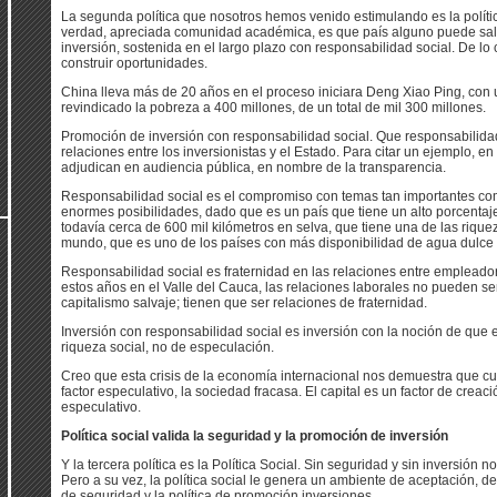
La segunda política que nosotros hemos venido estimulando es la políti
verdad, apreciada comunidad académica, es que país alguno puede salir
inversión, sostenida en el largo plazo con responsabilidad social. De lo
construir oportunidades.
China lleva más de 20 años en el proceso iniciara Deng Xiao Ping, con u
revindicado la pobreza a 400 millones, de un total de mil 300 millones.
Promoción de inversión con responsabilidad social. Que responsabilidad
relaciones entre los inversionistas y el Estado. Para citar un ejemplo, en
adjudican en audiencia pública, en nombre de la transparencia.
Responsabilidad social es el compromiso con temas tan importantes co
enormes posibilidades, dado que es un país que tiene un alto porcentaje
todavía cerca de 600 mil kilómetros en selva, que tiene una de las riqu
mundo, que es uno de los países con más disponibilidad de agua dulce en
Responsabilidad social es fraternidad en las relaciones entre empleador
estos años en el Valle del Cauca, las relaciones laborales no pueden se
capitalismo salvaje; tienen que ser relaciones de fraternidad.
Inversión con responsabilidad social es inversión con la noción de que e
riqueza social, no de especulación.
Creo que esta crisis de la economía internacional nos demuestra que c
factor especulativo, la sociedad fracasa. El capital es un factor de creac
especulativo.
Política social valida la seguridad y la promoción de inversión
Y la tercera política es la Política Social. Sin seguridad y sin inversión no
Pero a su vez, la política social le genera un ambiente de aceptación, de 
de seguridad y la política de promoción inversiones.