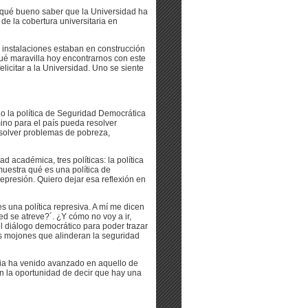
Y qué bueno saber que la Universidad ha
de la cobertura universitaria en
 instalaciones estaban en construcción
Qué maravilla hoy encontrarnos con este
elicitar a la Universidad. Uno se siente
o la política de Seguridad Democrática
amino para el país pueda resolver
esolver problemas de pobreza,
académica, tres políticas: la política
uestra qué es una política de
represión. Quiero dejar esa reflexión en
s una política represiva. A mí me dicen
ed se atreve?´. ¿Y cómo no voy a ir,
l diálogo democrático para poder trazar
los mojones que alinderan la seguridad
bia ha venido avanzado en aquello de
an la oportunidad de decir que hay una