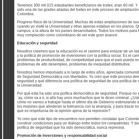
Tenemos 300 mil 015 estudiantes beneficiarios de Icetex; eran 60 mil. 
sido una de las grades aliadas del Icetex en este proceso de ampliación 
Colombia.
Progreso físico de la Universidad. Muchas de estas ampliaciones de sus
cuando yo visité la Universidad y otras apenas estaban en los planos. 
campus, a la altura de los países desarrollados. Todos los motivos para f
muy complacido como colombiano de ver este gran avance.
Educación y seguridad
Nosotros creemos que la educación es el camino para enlazar de un lad
y la política de promoción de inversiones con la política social. Es el c
problemas de productividad, de competividad para que el país pueda r
problemas de alto desempleo, problemas de inequidad distributiva.
Nosotros hemos impulsado a lo largo de estos años, apreciada comunidad 
de Seguridad Democrática con libertades. Yo creo que este proceso dem
seguridad y qué diferencia una política de seguridad de una política de 
la Universidad.
Por qué esta ha sido una política democrática de seguridad. Porque no e
´ay, cómo va a ir, si allá hay unos muchachos que le dicen criminal. ¿Ust
cómo no vamos a trabajar hasta el último día de Gobierno estimulando e
los mojones que alinderan la tolerancia con la anarquía, y para trazar 
que es respetuosa de la opinión ajena de la represión?
Yo creo que este tipo de encuentros nos permiten constatar que Colom
construir condiciones para un diálogo entre todos los compatriotas. Y d
política de seguridad que ha sido democrática, nunca represiva.
Promoción de inversiones y responsabilidad social