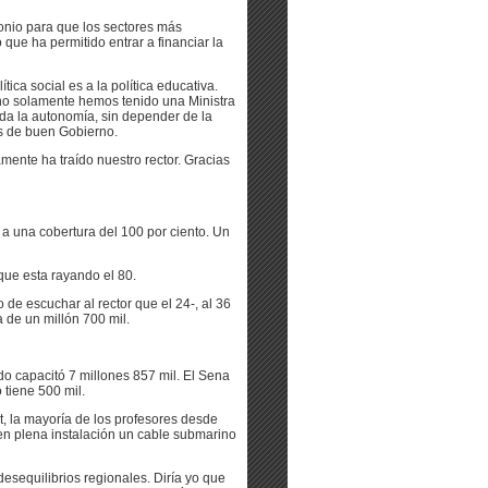
onio para que los sectores más
que ha permitido entrar a financiar la
tica social es a la política educativa.
no solamente hemos tenido una Ministra
oda la autonomía, sin depender de la
s de buen Gobierno.
ente ha traído nuestro rector. Gracias
a una cobertura del 100 por ciento. Un
ue esta rayando el 80.
 de escuchar al rector que el 24-, al 36
a de un millón 700 mil.
o capacitó 7 millones 857 mil. El Sena
 tiene 500 mil.
t, la mayoría de los profesores desde
 en plena instalación un cable submarino
sequilibrios regionales. Diría yo que