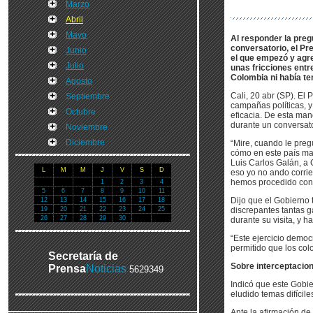
Marzo
Abril
Mayo
Al responder la preg
conversatorio, el Pr
Junio
el que empezó y agre
Julio
unas fricciones entre
Colombia ni había te
Agosto
Cali, 20 abr (SP). El
Septiembre
campañas políticas, y
Octubre
eficacia. De esta man
durante un conversato
Noviembre
Diciembre
“Mire, cuando le preg
cómo en este país ma
Luis Carlos Galán, a C
L
M
M
J
V
S
D
eso yo no ando corrie
hemos procedido con
1
2
3
4
5
6
7
8
9
10
11
Dijo que el Gobierno 
12
13
14
15
16
17
18
19
20
21
22
23
24
25
discrepantes tantas g
26
27
28
29
30
durante su visita, y 
“Este ejercicio democ
permitido que los col
Secretaría de
Sobre interceptacion
Prensa
Noticias
5629349
Indicó que este Gobie
eludido temas difícile
Ante la afirmación de