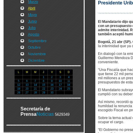
Marzo
Presidente Uri
Abril
Mayo
Junio
El Mandatario dijo q
con un presupuesto q
Julio
admite interinidad. 
también aceptó humil
Agosto
Septiembre
Bogotá, 21 abr (SP).
la interinidad que ya
Octubre
En dialogó con la emi
Noviembre
Guillermo Mendoza Dia
Diciembre
conveniente.
“Una Fiscalía que hac
L
M
M
J
V
S
D
que tiene 22 mil pers
1
2
3
4
mil millones a un pre
5
6
7
8
9
10
11
presupuestos de esta 
12
13
14
15
16
17
18
19
20
21
22
23
24
25
El Mandatario subray
26
27
28
29
30
cumplió con su deber 
Así mismo, recordó qu
humildad la renuncia 
Secretaría de
escogido Fiscal en p
Prensa
Noticias
5629349
Sobre la terna actual
ocupar el cargo.
“El Gobierno no pres