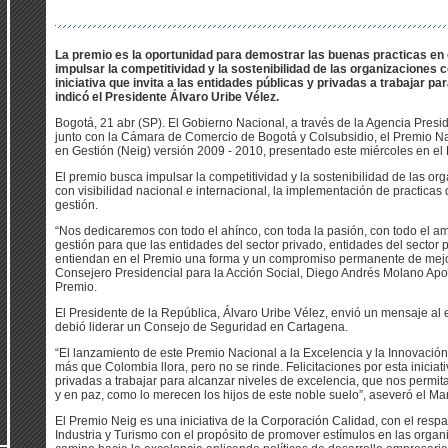
La premio es la oportunidad para demostrar las buenas practicas en 
impulsar la competitividad y la sostenibilidad de las organizaciones 
iniciativa que invita a las entidades públicas y privadas a trabajar pa
indicó el Presidente Álvaro Uribe Vélez.
Bogotá, 21 abr (SP). El Gobierno Nacional, a través de la Agencia Presi
junto con la Cámara de Comercio de Bogotá y Colsubsidio, el Premio Nac
en Gestión (Neig) versión 2009 - 2010, presentado este miércoles en el 
El premio busca impulsar la competitividad y la sostenibilidad de las 
con visibilidad nacional e internacional, la implementación de practicas
gestión.
“Nos dedicaremos con todo el ahínco, con toda la pasión, con todo el a
gestión para que las entidades del sector privado, entidades del sector 
entiendan en el Premio una forma y un compromiso permanente de mejora
Consejero Presidencial para la Acción Social, Diego Andrés Molano Apon
Premio.
El Presidente de la República, Álvaro Uribe Vélez, envió un mensaje al 
debió liderar un Consejo de Seguridad en Cartagena.
“El lanzamiento de este Premio Nacional a la Excelencia y la Innovación
más que Colombia llora, pero no se rinde. Felicitaciones por esta iniciati
privadas a trabajar para alcanzar niveles de excelencia, que nos permit
y en paz, como lo merecen los hijos de este noble suelo”, aseveró el Ma
El Premio Neig es una iniciativa de la Corporación Calidad, con el respa
Industria y Turismo con el propósito de promover estímulos en las organ