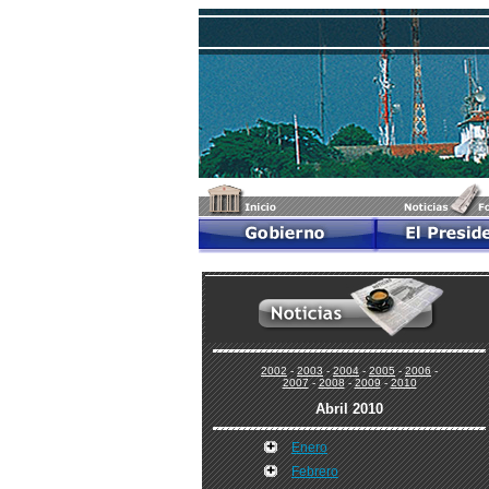
2002
-
2003
-
2004
-
2005
-
2006
-
2007
-
2008
-
2009
-
2010
Abril 2010
Enero
Febrero