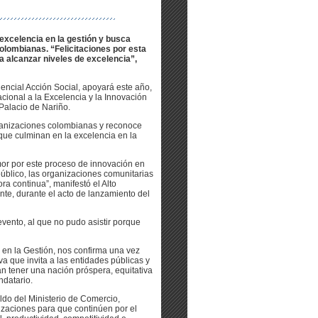
excelencia en la gestión y busca
colombianas. “Felicitaciones por esta
ra alcanzar niveles de excelencia”,
dencial Acción Social, apoyará este año,
ional a la Excelencia y la Innovación
Palacio de Nariño.
organizaciones colombianas y reconoce
 que culminan en la excelencia en la
mor por este proceso de innovación en
público, las organizaciones comunitarias
 continua”, manifestó el Alto
te, durante el acto de lanzamiento del
evento, al que no pudo asistir porque
 en la Gestión, nos confirma una vez
va que invita a las entidades públicas y
an tener una nación próspera, equitativa
ndatario.
ldo del Ministerio de Comercio,
izaciones para que continúen por el