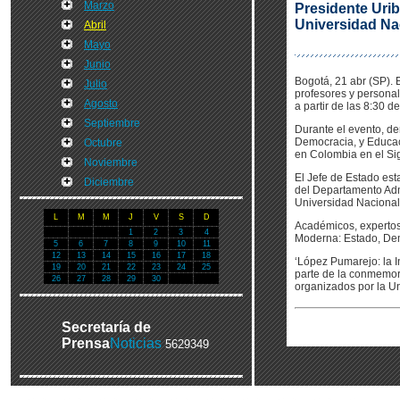
Marzo
Presidente Urib
Universidad Na
Abril
Mayo
Junio
Bogotá, 21 abr (SP). 
Julio
profesores y personal
Agosto
a partir de las 8:30 d
Septiembre
Durante el evento, d
Democracia, y Educac
Octubre
en Colombia en el Sig
Noviembre
El Jefe de Estado est
Diciembre
del Departamento Admi
Universidad Naciona
L
M
M
J
V
S
D
Académicos, expertos 
1
2
3
4
Moderna: Estado, Dem
5
6
7
8
9
10
11
12
13
14
15
16
17
18
‘López Pumarejo: la 
19
20
21
22
23
24
25
parte de la conmemora
26
27
28
29
30
organizados por la U
Secretaría de
Prensa
Noticias
5629349