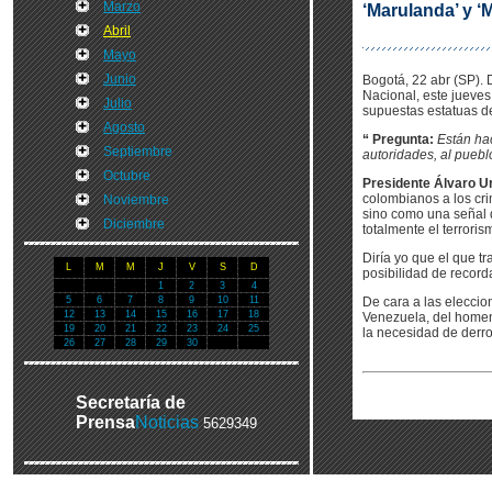
Marzo
‘Marulanda’ y ‘
Abril
Mayo
Junio
Bogotá, 22 abr (SP). 
Nacional, este jueves
Julio
supuestas estatuas de 
Agosto
“ Pregunta:
Están ha
Septiembre
autoridades, al puebl
Octubre
Presidente Álvaro Ur
colombianos a los cr
Noviembre
sino como una señal d
Diciembre
totalmente el terrorism
Diría yo que el que t
L
M
M
J
V
S
D
posibilidad de record
1
2
3
4
5
6
7
8
9
10
11
De cara a las eleccio
12
13
14
15
16
17
18
Venezuela, del homen
19
20
21
22
23
24
25
la necesidad de derro
26
27
28
29
30
Secretaría de
Prensa
Noticias
5629349