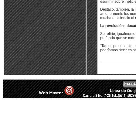
esgrimir sobre inefic
Destacó, también, la 
anteriormente los no
mucha resistencia al 
La revolución educa
Se refirió, igualment
profunda que se mant
“Tantos procesos que
podríamos decir es b