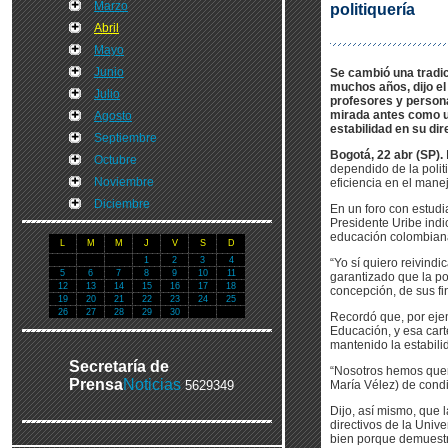
Marzo
politiquería
Abril
Mayo
Junio
Se cambió una tradic
muchos años, dijo el 
Julio
profesores y persona
mirada antes como un
Agosto
estabilidad en su dir
Septiembre
Bogotá, 22 abr (SP).
Octubre
dependido de la polit
Noviembre
eficiencia en el mane
Diciembre
En un foro con estudi
Presidente Uribe indi
educación colombian
L
M
M
J
V
S
D
1
2
3
4
“Yo sí quiero reivind
5
6
7
8
9
10
11
garantizado que la po
12
13
14
15
16
17
18
concepción, de sus fi
19
20
21
22
23
24
25
26
27
28
29
30
Recordó que, por ejem
Educación, y esa cart
mantenido la estabili
Secretaría de
“Nosotros hemos queri
Prensa
Noticias
5629349
María Vélez) de condi
Dijo, así mismo, que 
directivos de la Univ
bien porque demuestr