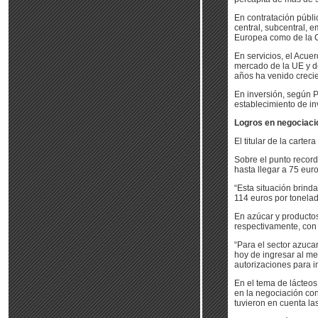
En contratación públi
central, subcentral, 
Europea como de la 
En servicios, el Acue
mercado de la UE y de 
años ha venido crecie
En inversión, según P
establecimiento de i
Logros en negociaci
El titular de la carte
Sobre el punto record
hasta llegar a 75 eur
“Esta situación brind
114 euros por tonelad
En azúcar y productos
respectivamente, con c
“Para el sector azuca
hoy de ingresar al me
autorizaciones para i
En el tema de lácteos
en la negociación con
tuvieron en cuenta las