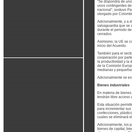
“Se dispondrá de uno
unos contingentes de
nacional”, sostuvo P
otorgado por Colombia
Adicionalmente, y a d
salvaguardia que se ac
durante el periodo de
cerrados.
Asimismo, la UE se co
inicio del Acuerdo.
También para el sect
cooperación por part
la productividad y la
de la Comisión Europe
medianas y pequeña
Adicionalmente se es
Bienes industriales
En materia de bienes 
tendrán libre acceso 
Esta situación permi
para incrementar sus 
confecciones, plástic
cuales se eliminará el
Adicionalmente, los 
bienes de capital, bi