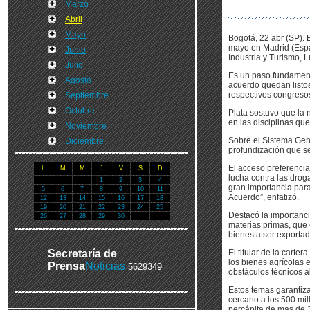
Marzo
Abril
Mayo
Bogotá, 22 abr (SP).
mayo en Madrid (Espa
Junio
Industria y Turismo, 
Julio
Es un paso fundamental
Agosto
acuerdo quedan listos 
respectivos congreso
Septiembre
Octubre
Plata sostuvo que la 
en las disciplinas qu
Noviembre
Sobre el Sistema Gene
Diciembre
profundización que s
El acceso preferencia
L
M
M
J
V
S
D
lucha contra las drog
1
2
3
4
gran importancia para
5
6
7
8
9
10
11
Acuerdo”, enfatizó.
12
13
14
15
16
17
18
19
20
21
22
23
24
25
Destacó la importanc
26
27
28
29
30
materias primas, que
bienes a ser exportad
Secretaría de
El titular de la cart
los bienes agrícolas e
Prensa
Noticias
5629349
obstáculos técnicos al
Estos temas garantiz
cercano a los 500 mil
percápita de mas de 32