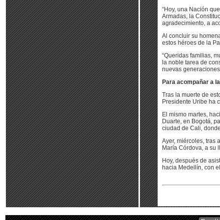
“Hoy, una Nación que
Armadas, la Constituc
agradecimiento, a aco
Al concluir su homenaj
estos héroes de la Pa
“Queridas familias, m
la noble tarea de con
nuevas generaciones”
Para acompañar a la
Tras la muerte de esto
Presidente Uribe ha c
El mismo martes, haci
Duarte, en Bogotá, par
ciudad de Cali, dond
Ayer, miércoles, tras
María Córdova, a su l
Hoy, después de asist
hacia Medellín, con e