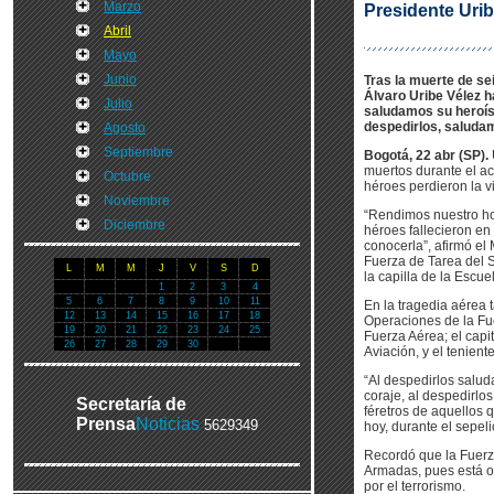
Marzo
Presidente Uri
Abril
Mayo
Junio
Tras la muerte de sei
Álvaro Uribe Vélez h
Julio
saludamos su heroísm
despedirlos, saludam
Agosto
Septiembre
Bogotá, 22 abr (SP).
muertos durante el ac
Octubre
héroes perdieron la v
Noviembre
“Rendimos nuestro hom
Diciembre
héroes fallecieron en
conocerla”, afirmó e
Fuerza de Tarea del S
L
M
M
J
V
S
D
la capilla de la Escu
1
2
3
4
5
6
7
8
9
10
11
En la tragedia aérea 
12
13
14
15
16
17
18
Operaciones de la Fue
19
20
21
22
23
24
25
Fuerza Aérea; el capit
26
27
28
29
30
Aviación, y el tenient
“Al despedirlos salu
coraje, al despedirl
Secretaría de
féretros de aquellos 
Prensa
Noticias
5629349
hoy, durante el sepel
Recordó que la Fuerz
Armadas, pues está or
por el terrorismo.