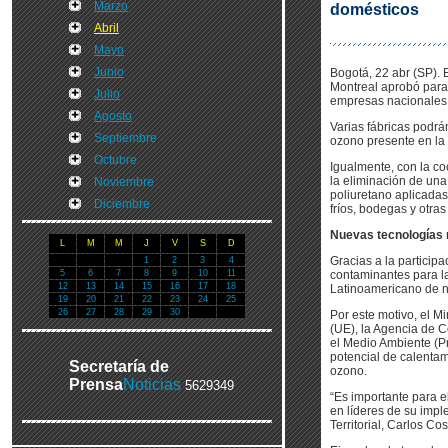
Marzo
domésticos
Abril
Mayo
Junio
Bogotá, 22 abr (SP). E
Montreal aprobó para 
Julio
empresas nacionales 
Agosto
Varias fábricas podrá
Septiembre
ozono presente en la 
Octubre
Igualmente, con la co
la eliminación de un
Noviembre
poliuretano aplicadas
Diciembre
fríos, bodegas y otra
Nuevas tecnologías
L
M
M
J
V
S
D
Gracias a la particip
1
2
3
4
5
6
7
8
9
10
11
contaminantes para l
12
13
14
15
16
17
18
Latinoamericano de n
19
20
21
22
23
24
25
26
27
28
29
30
Por este motivo, el Mi
(UE), la Agencia de 
el Medio Ambiente (P
potencial de calentam
Secretaría de
ozono.
Prensa
Noticias
5629349
“Es importante para e
en líderes de su impl
Territorial, Carlos Co