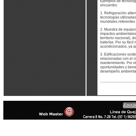
Ejemplos de tecnolog
encuentro:
1. Refrigeración alter
tecnologías utilizada
mundiales referentes 
2. Muestra de equipos
impactos ambientales 
territorio nacional), 
baterías. Por su fáci
acondicionados, ya qu
3. Edificaciones sost
relacionadas con el c
mantenimiento. Por el
oportunidades y benef
desempeño ambienta