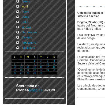
Marzo
Abril
Mayo
Con estos cupos el P
sistema escolar.
Junio
Julio
Bogotá, 22 abr (SP).
través del Programa 
Agosto
para niños y niñas.
Septiembre
Esta iniciativa ayuda
Octubre
de alto riesgo.
Noviembre
En efecto, en algunos
reclutados por grupos 
Diciembre
derechos.
La ampliación del Pro
L
M
M
J
V
S
D
Córdoba, Cundinamarc
1
2
3
4
Sucre y Valle del Cau
5
6
7
8
9
10
11
12
13
14
15
16
17
18
“Con el aumento de l
19
20
21
22
23
24
25
desempeño académico 
26
27
28
29
30
educativo y evitar qu
Elvira Forero Hernán
Secretaría de
Los principales depa
Cundinamarca, Chocó,
Prensa
Noticias
5629349