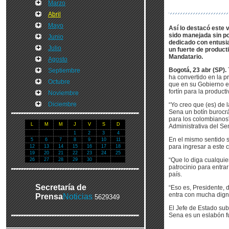
Marzo
Abril
Mayo
Así lo destacó este 
sido manejada sin po
Junio
dedicado con entusia
Julio
un fuerte de product
Mandatario.
Agosto
Bogotá, 23 abr (SP).
Septiembre
ha convertido en la p
Octubre
que en su Gobierno es
fortín para la produc
Noviembre
Diciembre
“Yo creo que (es) de
Sena un botín burocrá
para los colombianos”
L
M
M
J
V
S
D
Administrativa del Se
1
2
3
4
En el mismo sentido s
5
6
7
8
9
10
11
para ingresar a este 
12
13
14
15
16
17
18
19
20
21
22
23
24
25
“Que lo diga cualquie
26
27
28
29
30
patrocinio para entrar
país.
Secretaría de
“Eso es, Presidente, 
entra con mucha dign
Prensa
Noticias
5629349
El Jefe de Estado sub
Sena es un eslabón f