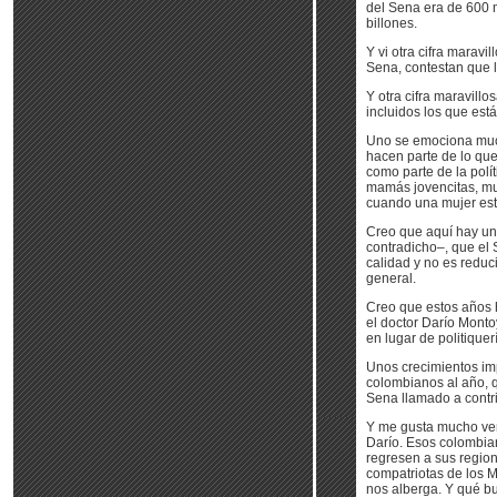
del Sena era de 600 m
billones.
Y vi otra cifra maravi
Sena, contestan que 
Y otra cifra maravillo
incluidos los que est
Uno se emociona mucho
hacen parte de lo qu
como parte de la polít
mamás jovencitas, muy
cuando una mujer estu
Creo que aquí hay una
contradicho–, que el 
calidad y no es reduc
general.
Creo que estos años 
el doctor Darío Montoy
en lugar de politique
Unos crecimientos im
colombianos al año, q
Sena llamado a contr
Y me gusta mucho veni
Darío. Esos colombia
regresen a sus region
compatriotas de los M
nos alberga. Y qué b