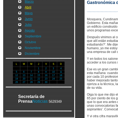
Marzo
Gastronómica d
Abril
Mayo
Junio
Mosquera, Cundinamar
Gobierno. Esta mañan
Julio
un edificio construid
unos programas exce
Agosto
Septiembre
Después vinimos al c
que allí están estudi
Octubre
estudiando?’. Me dij
Noviembre
humano, yo me estoy 
una empresa de call c
Diciembre
Y en todos los salone
acceder a los cursos s
L
M
M
J
V
S
D
1
2
3
4
Ese es un gran cambio
5
6
7
8
9
10
11
esta mañana: cuando 
12
13
14
15
16
17
18
por cada 10 profesion
19
20
21
22
23
24
25
haber mejorado tanto 
26
27
28
29
30
ojeriza a la técnica,
de su vida.
Oiga lo que me dijo e
Secretaría de
65 por ciento de los 
Prensa
Noticias
5629349
que lo que era antes 
unas convocatorias f
aspirantes’. Convocato
Y vi otra cifra marav