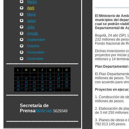
Marzo
Abril
Mayo
El Ministerio de Ambi
municipios del depar
Junio
cual se podrán viabi
Julio
Departamental de Ag
Agosto
Bogotá, 24 abr (SP).
232 millones de pesos
Septiembre
Fondo Nacional de R
Octubre
Dichas inversiones co
Noviembre
proyectos por iniciar 
Diciembre
millones y 14 termina
Plan Departamental
L
M
M
J
V
S
D
El Plan Departamenta
1
2
3
4
millones de pesos. T
5
6
7
8
9
10
11
con acuerdo para vinc
12
13
14
15
16
17
18
19
20
21
22
23
24
25
Proyectos en ejecuc
26
27
28
29
30
1. Construcción de ob
millones de pesos.
Secretaría de
2. Elaboración de pla
Prensa
Noticias
5629349
de 3 mil 250 millones
3. Planes de obras e 
792.013.145 pesos.