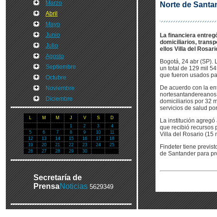
Marzo
Norte de Santa
Abril
Mayo
Junio
La financiera entreg
domiciliarios, trans
Julio
ellos Villa del Rosari
Agosto
Bogotá, 24 abr (SP). 
Septiembre
un total de 129 mil 5
que fueron usados para
Octubre
De acuerdo con la ent
Noviembre
nortesantandereanos p
Diciembre
domiciliarios por 32 m
servicios de salud por
L
M
M
J
V
S
D
La institución agregó
1
2
3
4
que recibió recursos 
5
6
7
8
9
10
11
Villa del Rosario (15 
12
13
14
15
16
17
18
19
20
21
22
23
24
25
Findeter tiene previs
26
27
28
29
30
de Santander para pro
Secretaría de
Prensa
Noticias
5629349