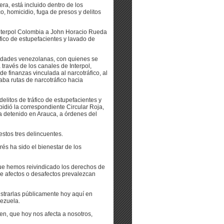
era, está incluido dentro de los
o, homicidio, fuga de presos y delitos
Interpol Colombia a John Horacio Rueda
fico de estupefacientes y lavado de
oridades venezolanas, con quienes se
través de los canales de Interpol,
de finanzas vinculada al narcotráfico, al
laba rutas de narcotráfico hacia
litos de tráfico de estupefacientes y
pidió la correspondiente Circular Roja,
ra detenido en Arauca, a órdenes del
stos tres delincuentes.
és ha sido el bienestar de los
que hemos reivindicado los derechos de
e afectos o desafectos prevalezcan
strarlas públicamente hoy aquí en
ezuela.
en, que hoy nos afecta a nosotros,