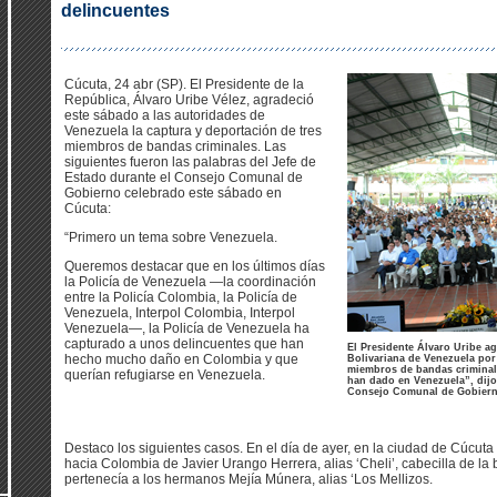
delincuentes
Cúcuta, 24 abr (SP). El Presidente de la
República, Álvaro Uribe Vélez, agradeció
este sábado a las autoridades de
Venezuela la captura y deportación de tres
miembros de bandas criminales. Las
siguientes fueron las palabras del Jefe de
Estado durante el Consejo Comunal de
Gobierno celebrado este sábado en
Cúcuta:
“Primero un tema sobre Venezuela.
Queremos destacar que en los últimos días
la Policía de Venezuela —la coordinación
entre la Policía Colombia, la Policía de
Venezuela, Interpol Colombia, Interpol
Venezuela—, la Policía de Venezuela ha
capturado a unos delincuentes que han
El Presidente Álvaro Uribe ag
hecho mucho daño en Colombia y que
Bolivariana de Venezuela por
miembros de bandas criminale
querían refugiarse en Venezuela.
han dado en Venezuela”, dijo 
Consejo Comunal de Gobierno
Destaco los siguientes casos. En el día de ayer, en la ciudad de Cúcut
hacia Colombia de Javier Urango Herrera, alias ‘Cheli’, cabecilla de la 
pertenecía a los hermanos Mejía Múnera, alias ‘Los Mellizos.