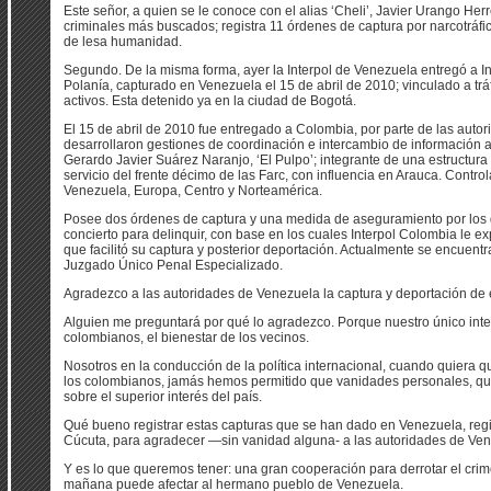
Este señor, a quien se le conoce con el alias ‘Cheli’, Javier Urango Herr
criminales más buscados; registra 11 órdenes de captura por narcotráfic
de lesa humanidad.
Segundo. De la misma forma, ayer la Interpol de Venezuela entregó a 
Polanía, capturado en Venezuela el 15 de abril de 2010; vinculado a trá
activos. Esta detenido ya en la ciudad de Bogotá.
El 15 de abril de 2010 fue entregado a Colombia, por parte de las aut
desarrollaron gestiones de coordinación e intercambio de información a 
Gerardo Javier Suárez Naranjo, ‘El Pulpo’; integrante de una estructura 
servicio del frente décimo de las Farc, con influencia en Arauca. Contro
Venezuela, Europa, Centro y Norteamérica.
Posee dos órdenes de captura y una medida de aseguramiento por los de
concierto para delinquir, con base en los cuales Interpol Colombia le ex
que facilitó su captura y posterior deportación. Actualmente se encuent
Juzgado Único Penal Especializado.
Agradezco a las autoridades de Venezuela la captura y deportación de e
Alguien me preguntará por qué lo agradezco. Porque nuestro único inter
colombianos, el bienestar de los vecinos.
Nosotros en la conducción de la política internacional, cuando quiera 
los colombianos, jamás hemos permitido que vanidades personales, qu
sobre el superior interés del país.
Qué bueno registrar estas capturas que se han dado en Venezuela, regi
Cúcuta, para agradecer —sin vanidad alguna- a las autoridades de Ven
Y es lo que queremos tener: una gran cooperación para derrotar el crim
mañana puede afectar al hermano pueblo de Venezuela.