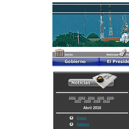
2002
-
2003
-
2004
-
2005
-
2006
-
2007
-
2008
-
2009
-
2010
Abril 2010
Enero
Febrero