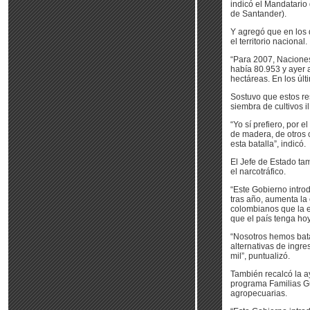
indicó el Mandatario
de Santander).
Y agregó que en los d
el territorio nacional.
“Para 2007, Naciones
había 80.953 y ayer
hectáreas. En los últ
Sostuvo que estos re
siembra de cultivos ilí
“Yo sí prefiero, por 
de madera, de otros 
esta batalla”, indicó.
El Jefe de Estado tam
el narcotráfico.
“Este Gobierno intro
tras año, aumenta la
colombianos que la 
que el país tenga hoy
“Nosotros hemos bata
alternativas de ingre
mil”, puntualizó.
También recalcó la a
programa Familias Gu
agropecuarias.