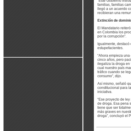
“Este Gobierno intr
familias, familias c
llegó a un acuerdo c
recibieran una remun
Extinción de domini
El Mandatario reiter
en Colombia los proc
por la corrupción”.
Igualmente, destacó 
estupefacientes.
“Ahora empieza una g
cinco años, pero pac
ilegaliza la droga e
cual nuestro país ma
tráfico cuando se leg
consumo”, dijo.
Así mismo, señaló qu
constitucional para l
iniciativa.
“Ese proyecto de ley 
de droga. Esa pena se
tiene que ser totalm
más graves en nuestr
droga”, concluyó el P