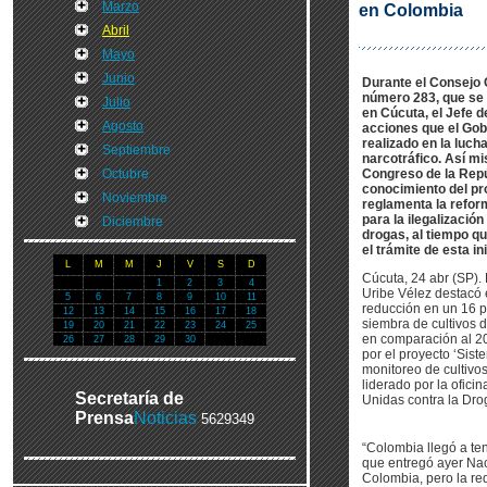
Marzo
en Colombia
Abril
Mayo
Junio
Durante el Consejo
número 283, que se 
Julio
en Cúcuta, el Jefe d
Agosto
acciones que el Gob
realizado en la lucha
Septiembre
narcotráfico. Así mi
Octubre
Congreso de la Repú
conocimiento del pr
Noviembre
reglamenta la refor
para la ilegalizació
Diciembre
drogas, al tiempo qu
el trámite de esta ini
L
M
M
J
V
S
D
Cúcuta, 24 abr (SP). 
1
2
3
4
Uribe Vélez destacó 
5
6
7
8
9
10
11
reducción en un 16 p
12
13
14
15
16
17
18
siembra de cultivos 
19
20
21
22
23
24
25
en comparación al 20
26
27
28
29
30
por el proyecto ‘Sis
monitoreo de cultivos i
liderado por la ofici
Secretaría de
Unidas contra la Drog
Prensa
Noticias
5629349
“Colombia llegó a ten
que entregó ayer Na
Colombia, pero la re