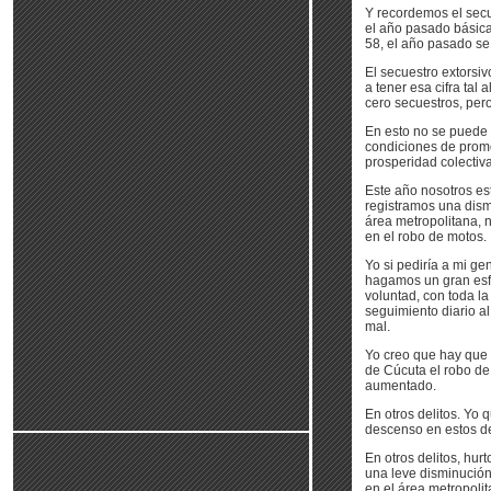
Y recordemos el sec
el año pasado básica
58, el año pasado se
El secuestro extorsi
a tener esa cifra ta
cero secuestros, per
En esto no se puede 
condiciones de prom
prosperidad colectiva
Este año nosotros es
registramos una dism
área metropolitana, 
en el robo de motos.
Yo si pediría a mi g
hagamos un gran esfu
voluntad, con toda la
seguimiento diario 
mal.
Yo creo que hay que h
de Cúcuta el robo de
aumentado.
En otros delitos. Yo
descenso en estos de
En otros delitos, hur
una leve disminución
en el área metropoli