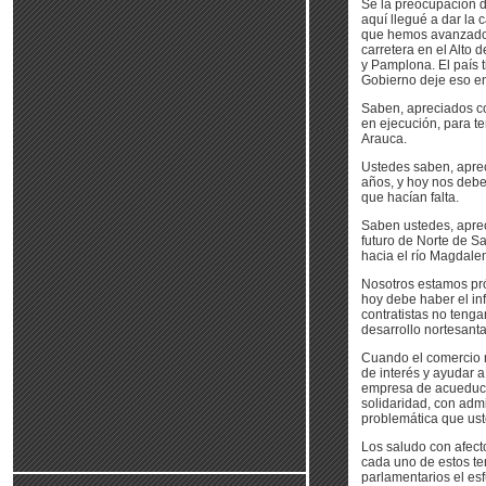
Sé la preocupación d
aquí llegué a dar la 
que hemos avanzado e
carretera en el Alto
y Pamplona. El país 
Gobierno deje eso en
Saben, apreciados co
en ejecución, para t
Arauca.
Ustedes saben, aprec
años, y hoy nos debe
que hacían falta.
Saben ustedes, aprec
futuro de Norte de S
hacia el río Magdalen
Nosotros estamos pró
hoy debe haber el in
contratistas no teng
desarrollo nortesant
Cuando el comercio n
de interés y ayudar a
empresa de acueducto
solidaridad, con adm
problemática que ust
Los saludo con afec
cada uno de estos te
parlamentarios el esf