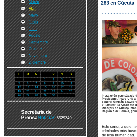
Marzo
283 en Cúcuta
Abril
Mayo
Junio
Julio
Agosto
Septiembre
Octubre
Noviembre
Diciembre
L
M
M
J
V
S
D
1
2
3
4
5
6
7
8
9
10
11
12
13
14
15
16
17
18
19
20
21
22
23
24
25
26
27
28
29
30
Instalación este sábado 
Presidente Álvaro Uribe;
general Germán Saavedra
Villamizar; la Alcaldesa 
Diócesis de Cúcuta, mon
Secretaría de
Región 5 de Policía, gen
Prensa
Noticias
5629349
Este señor, a quien s
criminales más buscad
de lesa humanidad.