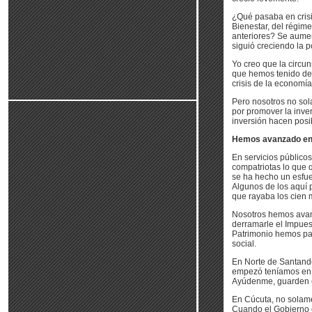
¿Qué pasaba en crisi
Bienestar, del régime
anteriores? Se aumen
siguió creciendo la p
Yo creo que la circun
que hemos tenido de r
crisis de la economí
Pero nosotros no so
por promover la invers
inversión hacen posibl
Hemos avanzado en
En servicios público
compatriotas lo que 
se ha hecho un esfu
Algunos de los aquí
que rayaba los cien m
Nosotros hemos avan
derramarle el Impues
Patrimonio hemos pag
social.
En Norte de Santand
empezó teníamos en 
Ayúdenme, guarden e
En Cúcuta, no solame
Cuando el Gobierno 