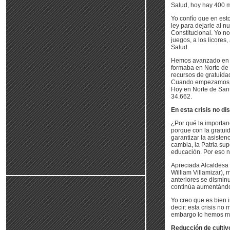
Salud, hoy hay 400 mi
Yo confío que en esto
ley para dejarle al n
Constitucional. Yo n
juegos, a los licores
Salud.
Hemos avanzado en la
formaba en Norte de
recursos de gratuida
Cuando empezamos, Bi
Hoy en Norte de Sant
34.662.
En esta crisis no d
¿Por qué la importan
porque con la gratui
garantizar la asistenc
cambia, la Patria sup
educación. Por eso 
Apreciada Alcaldesa 
William Villamizar), 
anteriores se disminu
continúa aumentándo
Yo creo que es bien 
decir: esta crisis no
embargo lo hemos ma
Reducción de cultivo