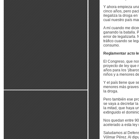
Y ahora empieza una 
cinco años, pero pac
ilegaliza la droga e
cual nuestro país man
A mí cuando me dicen
ganando la batalla. 
error de legalizarla
tráfico cuando se leg
consumo.
Reglamentar acto leg
El Congreso, que nos 
proyecto de ley que 
años para los ‘jíbaro
niños y a menores de
Y el país tiene que s
menores más graves d
la droga.
Pero también ese pro
se vaya a decretar la
la mitad, que haya u
extinguido el domini
Nos quedan entre 90 
acelerado a esta ley 
Saludamos al Defenso
Vólmar Pérez. Al dipu