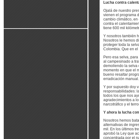
Lucha contra calent
Ojalá de nuestro pre
vienen el programa 
cambio climático, en 
contra el calentamien
tiene 600 mil kilóme
Y nosotros también h
Nosotros le hemos di
proteger toda la sel
Colombia. Que en el P
Pero esa selva, para
al campesinado a tr
demoliendo la selva 
momento en que el mu
bueno resaltar prog
erradicación manual.
Y por supuesto doy v
responsabilidades: l
todos los que nos ay
agradecimientos a l
narcotráfico y el ter
Y ahora la lucha co
Nosotros hemos batal
alternativas de ingre
mil. En los últimos t
aprobó la Ley que ac
concentrada por el na