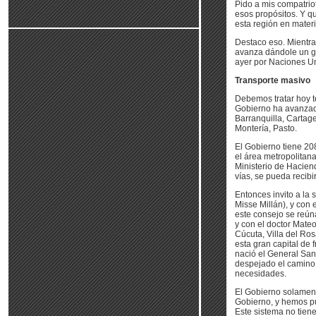
Pido a mis compatrio
esos propósitos. Y q
esta región en materi
Destaco eso. Mientr
avanza dándole un gr
ayer por Naciones U
Transporte masivo
Debemos tratar hoy t
Gobierno ha avanzado
Barranquilla, Cartag
Montería, Pasto.
El Gobierno tiene 208
el área metropolitana
Ministerio de Hacien
vías, se pueda recibi
Entonces invito a la 
Misse Millán), y con
este consejo se reún
y con el doctor Mateo
Cúcuta, Villa del Ro
esta gran capital de 
nació el General San
despejado el camino 
necesidades.
El Gobierno solament
Gobierno, y hemos pu
Este sistema no tiene