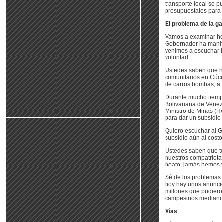
transporte local se 
presupuestales para 
El problema de la ga
Vamos a examinar hoy 
Gobernador ha manif
venimos a escuchar l
voluntad.
Ustedes saben que he
comunitarios en Cúcut
de carros bombas, a l
Durante mucho tiemp
Bolivariana de Venez
Ministro de Minas (H
para dar un subsidio
Quiero escuchar al G
subsidio aún al cost
Ustedes saben que t
nuestros compatriota
boato, jamás hemos ve
Sé de los problemas 
hoy hay unos anuncio
millones que pudieron
campesinos medianos
Vías