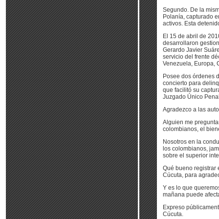
Segundo. De la misma
Polanía, capturado en
activos. Esta detenid
El 15 de abril de 20
desarrollaron gestion
Gerardo Javier Suárez
servicio del frente d
Venezuela, Europa, 
Posee dos órdenes de
concierto para delinq
que facilitó su captu
Juzgado Único Penal
Agradezco a las auto
Alguien me preguntar
colombianos, el biene
Nosotros en la condu
los colombianos, ja
sobre el superior inte
Qué bueno registrar 
Cúcuta, para agradec
Y es lo que queremos
mañana puede afecta
Expreso públicamente
Cúcuta.