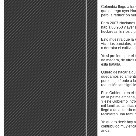
Colombia llegó a tene
que entregó ayer Na
pero la reducción mu
Para 2007 Naciones U
había 80.953 y ayer
hectáreas. En los últ
Esto muestra que la P
victorias parciales, 
a derrotar el cultivo 
Yo si prefiero, por e
de madera, de otros 
esta batalla.
Quiero destacar algu
quedamos solamente 
porcentaje frente a 
reducción tan signif
Este Gobierno en el 
en la palma africana,
Y este Gobierno int
mil familias, famili
llegó a un acuerdo c
recibieran una remun
Yo quiero decir hoy 
contribuido muy efic
años.