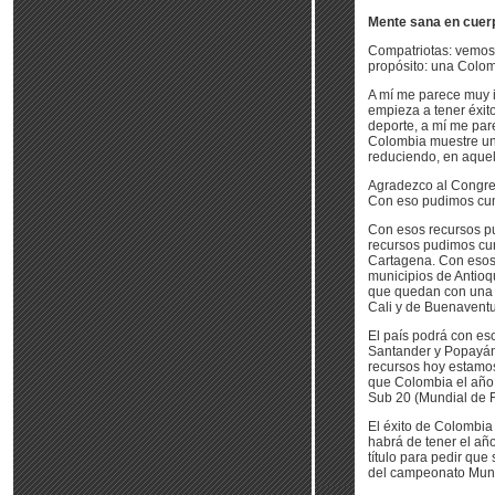
Mente sana en cuerp
Compatriotas: vemos 
propósito: una Colom
A mí me parece muy 
empieza a tener éxito
deporte, a mí me pa
Colombia muestre una
reduciendo, en aque
Agradezco al Congreso
Con eso pudimos cum
Con esos recursos pu
recursos pudimos cum
Cartagena. Con esos 
municipios de Antioq
que quedan con una i
Cali y de Buenaventu
El país podrá con es
Santander y Popayán,
recursos hoy estamos
que Colombia el año 
Sub 20 (Mundial de F
El éxito de Colombia 
habrá de tener el añ
título para pedir qu
del campeonato Mund