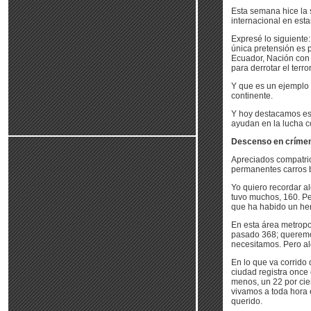
Esta semana hice la s
internacional en esta
Expresé lo siguiente:
única pretensión es 
Ecuador, Nación con
para derrotar el terro
Y que es un ejemplo 
continente.
Y hoy destacamos est
ayudan en la lucha c
Descenso en crímen
Apreciados compatri
permanentes carros b
Yo quiero recordar a
tuvo muchos, 160. Pe
que ha habido un her
En esta área metrop
pasado 368; queremo
necesitamos. Pero al
En lo que va corrido
ciudad registra once
menos, un 22 por ci
vivamos a toda hora 
querido.