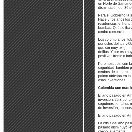
en Norte de Santande
disminución del 36 po
Para el Gobierno la 
Hace unos años los c
residencias, el hurto
bombas. Qué se iba 
centro comercial.
Los colombianos, tot
por estos delitos. ¿
que ser muy exigente
delitos. Y por eso h
positivas frente a tod
Pero nosotros, con 
seguridad; también p
centros de comercio,
palma africana en la
esas inversiones.
Colombia con más i
El año pasado en Amér
inversión, 25.8 por c
seguimos con altos n
de inversión, apenas
El año pasado en Am
La crisis del año pas
pasado disminuyó lev
creció levemente.